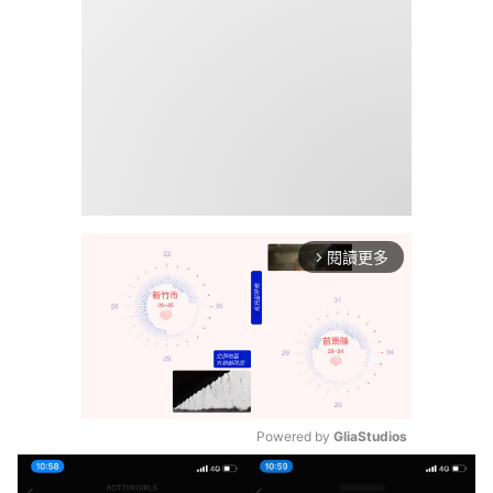
閱讀更多
arrow_forward_ios
Powered by 
GliaStudios
Mute