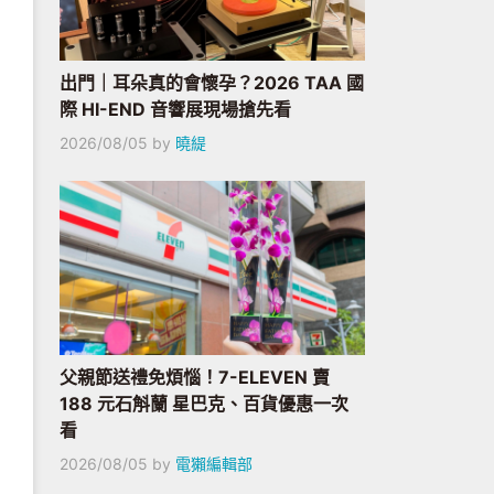
出門｜耳朵真的會懷孕？2026 TAA 國
際 HI-END 音響展現場搶先看
2026/08/05
by
曉緹
父親節送禮免煩惱！7-ELEVEN 賣
188 元石斛蘭 星巴克、百貨優惠一次
看
2026/08/05
by
電獺編輯部