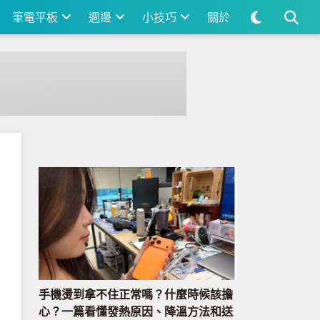
筆電平板
週邊
小技巧
關於
手機燙到拿不住正常嗎？什麼時候該擔
心？一篇看懂發熱原因、降溫方法和送