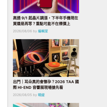
高通 9/1 起晶片調漲，下半年手機現在
買還是再等？重點可能不在標價上
2026/08/06
by
編輯室
出門｜耳朵真的會懷孕？2026 TAA 國
際 HI-END 音響展現場搶先看
2026/08/05
by
曉緹