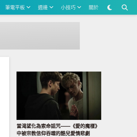
筆電平板
週邊
小技巧
關於
當渴望化為索命詛咒——《愛的魔樣》
中被宗教信仰吞噬的酷兒愛情悲劇