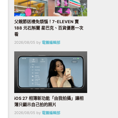
父親節送禮免煩惱！7-ELEVEN 賣
188 元石斛蘭 星巴克、百貨優惠一次
看
2026/08/05
by
電獺編輯部
iOS 27 相簿新功能「由我拍攝」讓相
簿只顯示自己拍的照片
2026/08/05
by
電獺編輯部