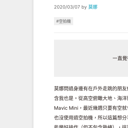
2020/03/07
by
莫娜
#空拍機
一直覺
莫娜問過身邊有在戶外走跳的朋友
含我也是。從高空俯瞰大地、海洋簡
Mavic Mini，最近幾週只要
也沒使用過空拍機，所以這篇想分
能學好操作（但不包含熟練），這篇