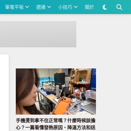
筆電平板
週邊
小技巧
關於
手機燙到拿不住正常嗎？什麼時候該擔
心？一篇看懂發熱原因、降溫方法和送