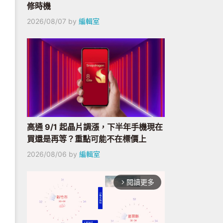
修時機
2026/08/07
by
編輯室
高通 9/1 起晶片調漲，下半年手機現在
買還是再等？重點可能不在標價上
2026/08/06
by
編輯室
閱讀更多
arrow_forward_ios