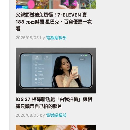
父親節送禮免煩惱！7-ELEVEN 賣
188 元石斛蘭 星巴克、百貨優惠一次
看
2026/08/05
by
電獺編輯部
iOS 27 相簿新功能「由我拍攝」讓相
簿只顯示自己拍的照片
2026/08/05
by
電獺編輯部