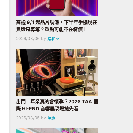
高通 9/1 起晶片調漲，下半年手機現在
買還是再等？重點可能不在標價上
2026/08/06
by
編輯室
出門｜耳朵真的會懷孕？2026 TAA 國
際 HI-END 音響展現場搶先看
2026/08/05
by
曉緹