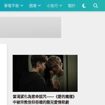
筆電平板
週邊
小技巧
關於
 PC
當渴望化為索命詛咒——《愛的魔樣》
中被宗教信仰吞噬的酷兒愛情悲劇