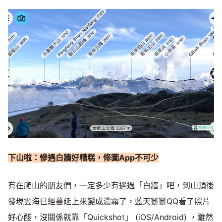
下山啦：慘遇白牆好糟糕，修圖
App
不可少
有在爬山的朋友們，一定多少有遇過「白牆」吧，到山頂後
發現雲海已經蔓延上來變成濃霧了，藍天掰掰QQ看了照片
好心酸，沒關係就靠「Quickshot」 (iOS/Android) ，雖然