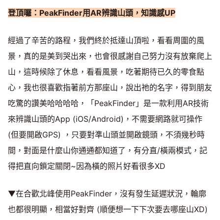
登頂囉：PeakFinder
用
AR
辨識山頭，知識感
UP
經過了辛苦的路程，我們終於抵達山頂啦，看看周圍的風
景，真的是美到哭出來，也會很感謝自己努力沒有放棄爬上
山，這時候除了休息，看看風景，吃著期待已久的零食點
心，我也很喜歡指著前方那座山，說出祂的名字，得到朋友
吃驚的讚美哈哈哈哈，「PeakFinder」是一款利用AR技術
來辨識山頭的App (iOS/Android)，不需要網路就可操作
(但要開啟GPS) ，只要對準山頭並開啟鏡頭，不須幾秒時
間，對面是什麼山你通通都知道了，有分直/橫兩模式，記
得把直向鎖定關閉~因為橫的照片好看很多XD
▼在合歡北峰使用PeakFinder，沒有發生延遲狀況，輪廓
也都很明顯，相當好對齊 (順便想一下下次要去哪座山XD)