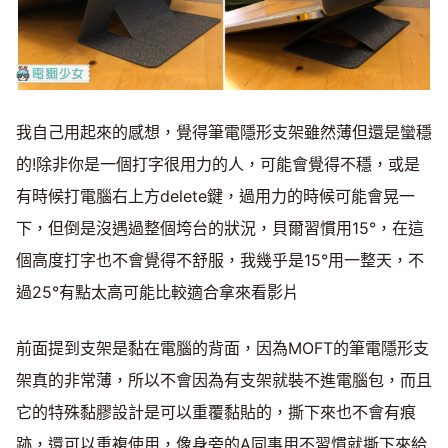
我自己用起來的感想，覺得筆電隱形支架雖然薄但還是蠻穩
的!除非你是一個打字很用力的人，可能會覺得不穩，或是
有時候打電腦右上方delete鍵，過用力的時候可能會晃一
下，但倒是沒遇過整個垮台的狀況，貝爾習慣用15°，在這
個高度打字也不會覺得不舒服，我幾乎是15°用一整天，不
過25°有點太高可能比較適合拿來看影片
前面提到支架是黏在電腦的背面，因為MOFT的筆電隱形支
架真的非常薄，所以不會因為有支架就裝不進電腦包，而且
它的特殊黏膠設計是可以重覆黏貼的，撕下來也不會有痕
跡，還可以重複使用，像身旁的A同事用不習慣就撕下來給