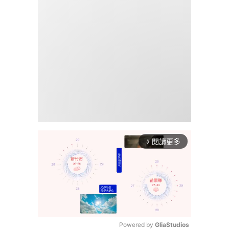
閱讀更多
arrow_forward_ios
Powered by 
GliaStudios