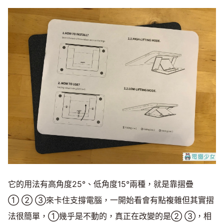
它的用法有高角度25°、低角度15°兩種，就是靠摺疊
➀ ➁ ➂來卡住支撐電腦，一開始看會有點複雜但其實摺
法很簡單，➀幾乎是不動的，真正在改變的是➁ ➂，相