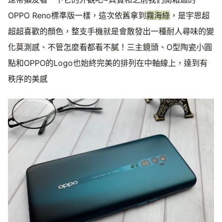
OPPO Reno標準版一樣，這次依舊拿到
霧海綠
，是宇恩超
超超喜歡的顏色，整支手機就是會散發出一種耐人尋味的變
化莫測感、不管怎麼看都看不膩！三主鏡頭、O型陶瓷小圓
點和OPPO的Logo也始終完美的排列在中軸線上，達到有
秩序的美感