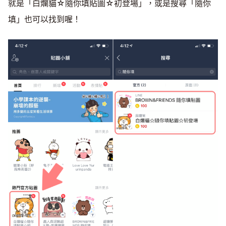
就是「白爛貓☆隨你填貼圖☆初登場」，或是搜尋「隨你
填」也可以找到喔！