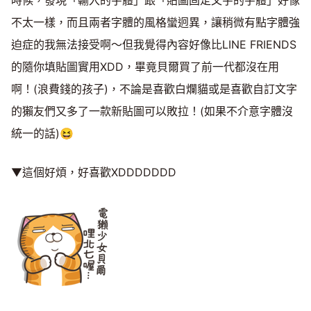
時候，發現「輸入的字體」跟「貼圖固定文字的字體」好像
不太一樣，而且兩者字體的風格蠻迥異，讓稍微有點字體強
迫症的我無法接受啊～但我覺得內容好像比LINE FRIENDS
的隨你填貼圖實用XDD，畢竟貝爾買了前一代都沒在用
啊！(浪費錢的孩子)，不論是喜歡白爛貓或是喜歡自訂文字
的獺友們又多了一款新貼圖可以敗拉！(如果不介意字體沒
統一的話)😆
▼這個好煩，好喜歡XDDDDDDD