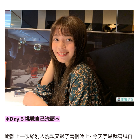
＊Day 5 挑戰自己洗頭＊
距離上一次給別人洗頭又過了兩個晚上~今天宇恩就嘗試自