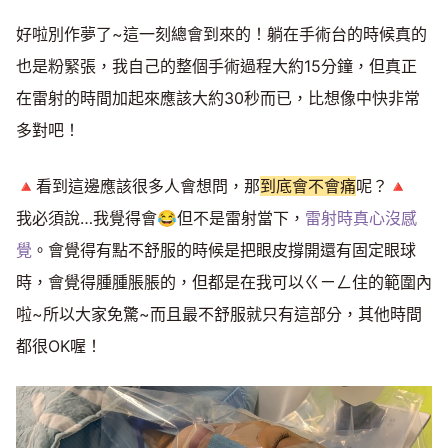
好啦別作夢了~這一刻總會到來的！躺在手術台的時候真的
也是粉緊張，我自己的整個手術過程大約15分鐘，但真正
在雷射的時間加起來應該大約30秒而已，比想像中快非常
多對吧！
🔺看到這邊應該很多人會想問，那
到底會不會痛
呢？🔺
我必須說…我覺得會😂但不是雷射當下，
雷射時真心沒感
覺
。會覺得有點不舒服的時候是把眼皮撐開還有固定眼球
時，會覺得腫腫脹脹的，但都是在我可以ㄍㄧㄥ住的範圍內
啦~所以大家免驚~而且最不舒服就只有這部分，其他時間
都很OK喔！