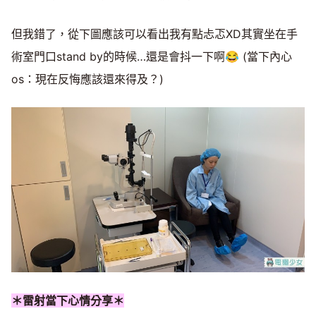
但我錯了，從下圖應該可以看出我有點忐忑XD其實坐在手
術室門口stand by的時候…還是會抖一下啊😂 (當下內心
os：現在反悔應該還來得及？)
＊雷射當下心情分享＊