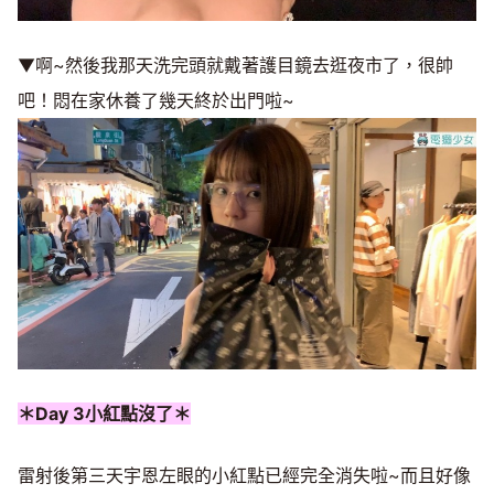
▼啊~然後我那天洗完頭就戴著護目鏡去逛夜市了，很帥
吧！悶在家休養了幾天終於出門啦~
＊Day 3小紅點沒了＊
雷射後第三天宇恩左眼的小紅點已經完全消失啦~而且好像