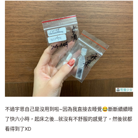
不過宇恩自己是沒用到啦~因為我直接去睡覺😂斷斷續續睡
了快六小時，起床之後…就沒有不舒服的感覺了，然後就都
看得到了XD