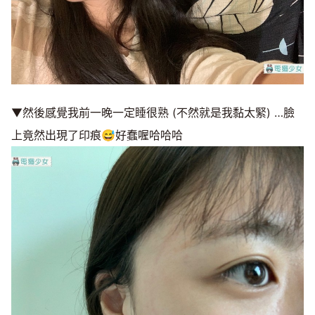
▼然後感覺我前一晚一定睡很熟 (不然就是我黏太緊) …臉
上竟然出現了印痕😅好蠢喔哈哈哈