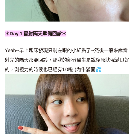
＊Day 1 雷射隔天準備回診＊
Yeah~早上起床發現只剩左眼的小紅點了~然後一般來說雷
射完的隔天都要回診，那我的部分醫生是說復原狀況滿良好
的，測視力的時候也已經有1.0啦 (內牛滿面💦