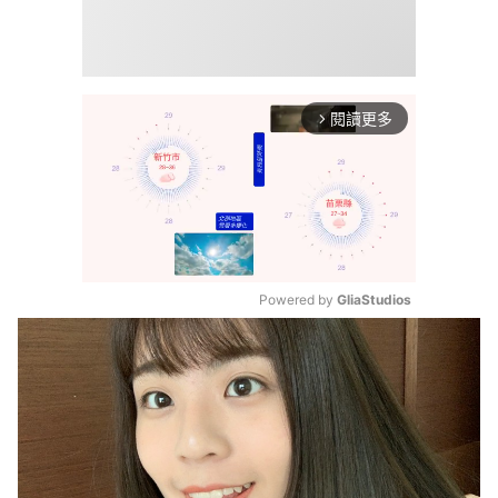
閱讀更多
arrow_forward_ios
Powered by 
GliaStudios
Mute