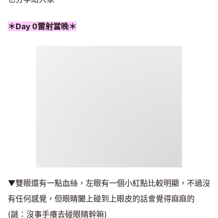
＊Day 0雷射當晚＊
▼雙眼還有一點血絲，左眼有一個小紅點比較明顯，不過沒
有任何感覺，但眼睛闔上碰到上眼皮的話會覺得麻麻的
(謎：沒事手癢去碰眼睛幹嘛)