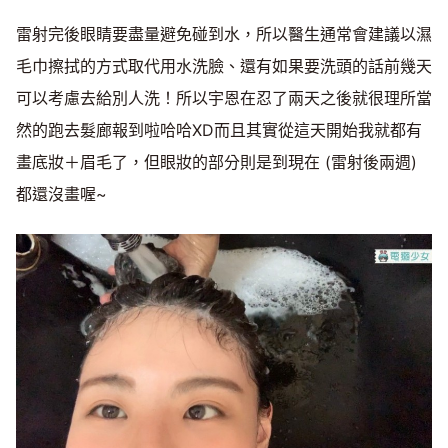
雷射完後眼睛要盡量避免碰到水，所以醫生通常會建議以濕
毛巾擦拭的方式取代用水洗臉、還有如果要洗頭的話前幾天
可以考慮去給別人洗！所以宇恩在忍了兩天之後就很理所當
然的跑去髮廊報到啦哈哈XD而且其實從這天開始我就都有
畫底妝＋眉毛了，但眼妝的部分則是到現在 (雷射後兩週)
都還沒畫喔~