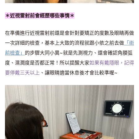
＊近視雷射前會經歷哪些事情＊
在準備進行近視雷射前還是會針對要矯正的度數及眼睛再做
一次詳細的檢查，基本上大致的流程就跟小依之前去做
「術
前檢查」
的步驟大同小異~就是先測視力、還會確認角膜弧
度、濕潤度是否都正常！所以提醒大家
如果有戴隱眼，記得
要停戴三天以上
、讓眼睛適當休息後才會比較準喔~