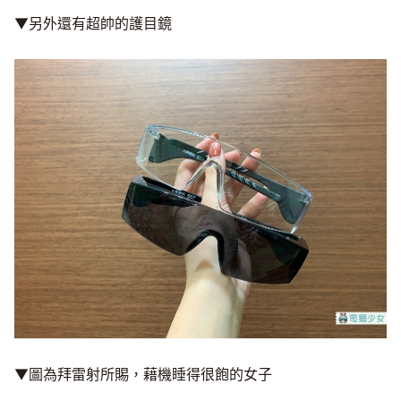
▼另外還有超帥的護目鏡
▼圖為拜雷射所賜，藉機睡得很飽的女子