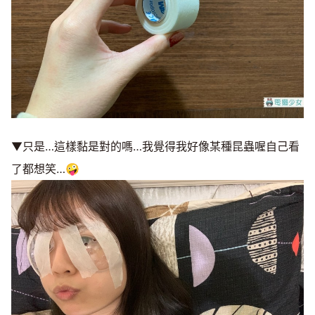
▼只是…這樣黏是對的嗎…我覺得我好像某種昆蟲喔自己看
了都想笑…🤪