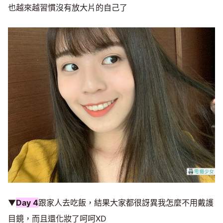
也越來越習慣沒有放大片的自己了
▼
Day 4
跟家人去吃飯，結果大家都很訝異我怎麼不用戴護
目鏡，而且還化妝了呵呵XD