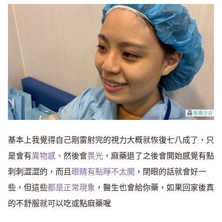
基本上我覺得自己剛雷射完的視力大概就恢復七八成了，只
是會有
異物感
、然後會
畏光
，麻藥退了之後會開始感覺有點
刺刺澀澀的，而且
眼睛有點睜不太開
，閉眼的話就會好一
些，但這些
都是正常現象
，醫生也會給你藥，如果回家後真
的不舒服就可以吃或點麻藥喔