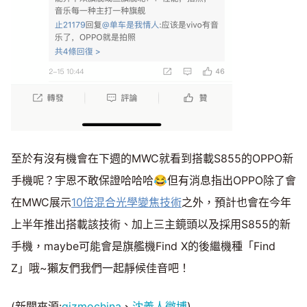
至於有沒有機會在下週的MWC就看到搭載S855的OPPO新
手機呢？宇恩不敢保證哈哈哈😂但有消息指出OPPO除了會
在MWC展示
10倍混合光學變焦技術
之外，預計也會在今年
上半年推出搭載該技術、加上三主鏡頭以及採用S855的新
手機，maybe可能會是旗艦機Find X的後繼機種「Find
Z」哦~獺友們我們一起靜候佳音吧！
(新聞來源:
gizmochina
、
沈義人微博
)