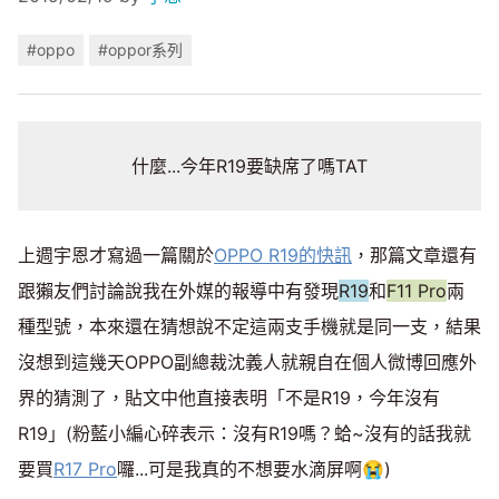
#oppo
#oppor系列
什麼...今年R19要缺席了嗎TAT
上週宇恩才寫過一篇關於
OPPO R19的快訊
，那篇文章還有
跟獺友們討論說我在外媒的報導中有發現
R19
和
F11 Pro
兩
種型號，本來還在猜想說不定這兩支手機就是同一支，結果
沒想到這幾天OPPO副總裁沈義人就親自在個人微博回應外
界的猜測了，貼文中他直接表明「不是R19，今年沒有
R19」(粉藍小編心碎表示：沒有R19嗎？蛤~沒有的話我就
要買
R17 Pro
囉...可是我真的不想要水滴屏啊😭)