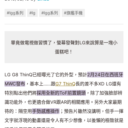
#lgg系列
#lg
#lgg系列
#旗艦手機
畢竟做電視做習慣了，螢幕發聲對LG來說算是一塊小
蛋糕吧！
LG G8 ThinQ已經曝光了它的外型，預計
2月24日在西班牙
MWC發布
，基本上……跟
G7 ThinQ
長的差不多XD LG還有
特別點出他們將
採用全新的ToF前置鏡頭
，除了加強臉部辨
識功能外，也更適合做VR跟AR的相關應用。另外大家最期
待的：隔空用
手勢感應操作
；預告片雖然沒講明，但手一揮
文字就浮現的動畫還是令人有不少想像，以後懶的極致就是