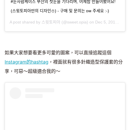
#눈사람케이스 부산의 첫눈을 기다리며, 어제밤 만들어봤어요!
(스윗토피아만의 디자인⛄️) - 구매 및 문의는 ᴅᴍ 주세요 :-)
A post shared by
스윗토피아
(@sweet.opia) on
Dec 5, 2018 at 11:37pm PST
如果大家想要看更多可愛的圖案，可以直接追蹤這個
Instagram的hashtag
，裡面就有很多針織造型保護套的分
享，可惡～超級適合我的～