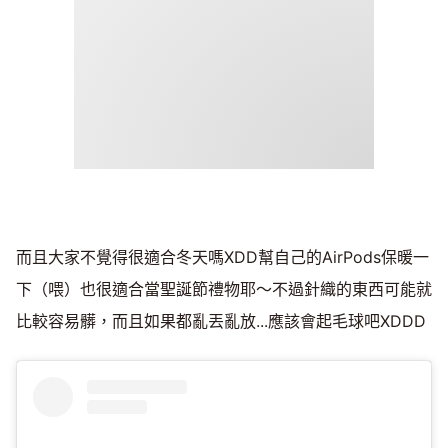
而且大家不覺得很適合冬天嗎XDD幫自己的AirPods保暖一
下（喂）也很適合當聖誕節禮物耶～不過針織的東西可能就
比較容易髒，而且如果都亂丟亂放...應該會起毛球吧XDDD