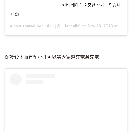
⠀⠀⠀⠀⠀⠀⠀⠀⠀⠀⠀⠀⠀⠀⠀⠀⠀ 커비 케이스 소중한 후기 고맙습니
다😍
A post shared by
란셀린
(@__lancelin) on
Nov 28, 2018 at 6:06pm PST
保護套下面有留小孔可以讓大家幫充電盒充電