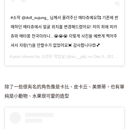
#소작 @doll_sujung_ 님께서 올려주신 메타츄예요🥰 기존에 판
매하던 메타츄에서 얼굴 위치를 변경해드렸어요! 저의 최애 피카
츄와 메타몽 천국이라니...😭😭😭 이렇게 사진을 예쁘게 찍어주
셔서 자랑(?)을 안할수가 없었어요💓 감사합니다😍💕
A post shared by
소리의 작업실
(@so__jak) on
Dec 6, 2018 at 6:10am PST
除了一些很有名的角色像是卡比、皮卡丘、美樂蒂，也有單
純是小動物、水果很可愛的造型