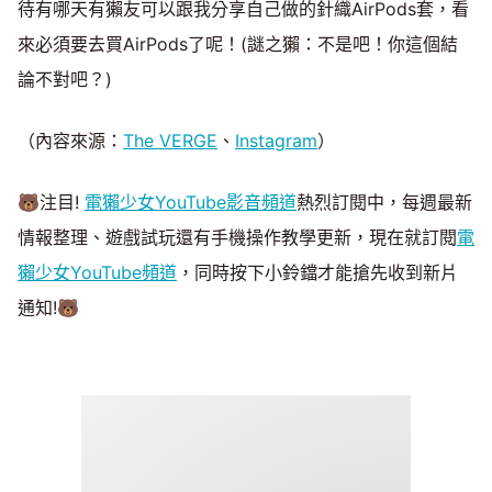
待有哪天有獺友可以跟我分享自己做的針織AirPods套，看
來必須要去買AirPods了呢！(謎之獺：不是吧！你這個結
論不對吧？)
（內容來源：
The VERGE
、
Instagram
）
🐻注目!
電獺少女YouTube影音頻道
熱烈訂閱中，每週最新
情報整理、遊戲試玩還有手機操作教學更新，現在就訂閱
電
獺少女YouTube頻道
，同時按下小鈴鐺才能搶先收到新片
通知!🐻