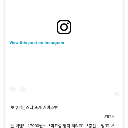
View this post on Instagram
💙쿠키몬스터 뜨개 케이스💙
⠀⠀⠀⠀⠀⠀⠀⠀⠀⠀⠀⠀⠀⠀⠀⠀⠀⠀⠀⠀⠀⠀⠀⠀⠀⠀⠀⠀⠀⠀⠀⠀ 📍💵오
픈 이벤트 17000원ෆ 📍미끄럼 방지 처리👌🏻 📍충전 구멍👌🏻 📍