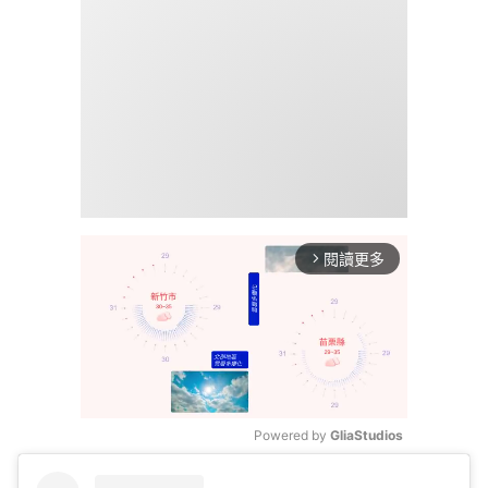
閱讀更多
arrow_forward_ios
Powered by 
GliaStudios
Mute