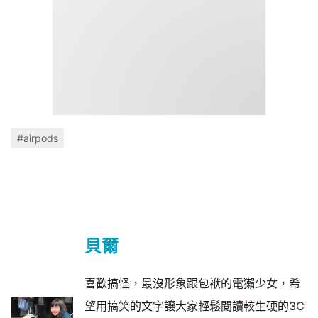
#airpods
貝爾
喜歡搞怪，最沒形象跟包袱的電獺少女，希
望用搞笑的文字讓大家輕鬆閱讀較生硬的3C