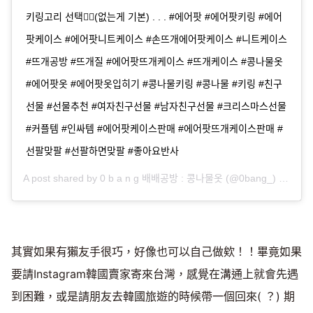
키링고리 선택👌🏻(없는게 기본) . . . #에어팟 #에어팟키링 #에어
팟케이스 #에어팟니트케이스 #손뜨개에어팟케이스 #니트케이스
#뜨개공방 #뜨개질 #에어팟뜨개케이스 #뜨개케이스 #콩나물옷
#에어팟옷 #에어팟옷입히기 #콩나물키링 #콩나물 #키링 #친구
선물 #선물추천 #여자친구선물 #남자친구선물 #크리스마스선물
#커플템 #인싸템 #에어팟케이스판매 #에어팟뜨개케이스판매 #
선팔맞팔 #선팔하면맞팔 #좋아요반사
A post shared by
0 b a n g 배배공방 : 콩나물옷
(@0bang_) on
Dec 
其實如果有獺友手很巧，好像也可以自己做欸！！畢竟如果
要請Instagram韓國賣家寄來台灣，感覺在溝通上就會先遇
到困難，或是請朋友去韓國旅遊的時候帶一個回來( ？) 期