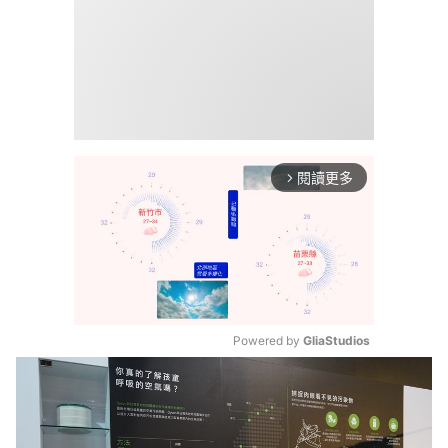
閱讀更多
arrow_forward_ios
Powered by 
GliaStudios
Mute