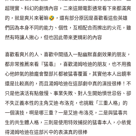
超現實、科幻的劇情內容，二來這類電影通常看下來都滿爽
的，就是爽片來著嘛🤣，還有部分原因是喜歡看這些英雄
們因為本身不同的能力、個性，互相配合而擦出的火花，雖
然有時讓人揪心，但也因此帶來更精彩的內容
喜歡看爽片的人、喜歡中間插入一點幽默喜劇效果的朋友，
都非常推薦來看『猛毒』，喜歡湯姆哈迪的朋友，也不用擔
心他帥氣的臉龐會整部片都被猛毒覆蓋，其實他本人出鏡率
還是比較高的，而且湯姆哈迪在這部劇中真的演技很棒！不
只是他演活有點傲慢、事業失敗、對人生開始憤世忌俗、卻
不失正義本性的主角艾迪·布洛克，也挑戰「三重人格」的
一個演技，啊是哪三重？一是艾迪·布洛克，二是與猛毒共
生的共生體人格，三則是使用特效捕捉的猛毒本人，小依覺
得湯姆哈迪在這部片中的表演真的很棒