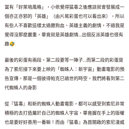
當有「好萊塢風格」，小依覺得猛毒之後應該就會發展成一
個亦正亦邪的「英雄」（由片尾彩蛋也可以看出來），所以
有些人不喜歡這樣太過撒狗血、英雄主義的劇情，不過我是
覺得沒那麼嚴重，畢竟就是英雄劇情...出個反派英雄也很有
趣🤣
最後的彩蛋有兩段，第二段要等一陣子...而第二段的彩蛋是
為了索尼接下來要上映的「蜘蛛人：新宇宙」動畫電影的預
告宣傳，那是一個彼得帕克已過世的時空，我們將看到第二
代蜘蛛人的身影
從『猛毒』和新的蜘蛛人動畫電影，都可以感受到索尼非常
積極的去打造屬於自己的蜘蛛人宇宙，畢竟握在手上的版權
也是要好好善用一番嘛！而由『猛毒』為首開啟的索尼漫威