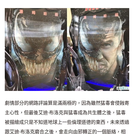
劇情部分的網路評論算是滿兩極的，因為雖然猛毒會侵蝕寄
主心性，但最後艾迪·布洛克與猛毒成為共生體之後，猛毒
被描繪成只是不知道地球上一些倫理道德的東西，未來透過
跟艾迪·布洛克磨合之後，會走向由邪轉正的一個脈絡，相