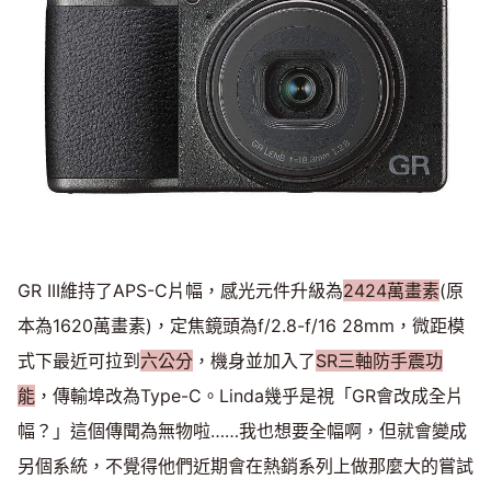
GR III維持了APS-C片幅，感光元件升級為
2424萬畫素
(原
本為1620萬畫素)，定焦鏡頭為f/2.8-f/16 28mm，微距模
式下最近可拉到
六公分
，機身並加入了
SR三軸防手震功
能
，傳輸埠改為Type-C。Linda幾乎是視「GR會改成全片
幅？」這個傳聞為無物啦……我也想要全幅啊，但就會變成
另個系統，不覺得他們近期會在熱銷系列上做那麼大的嘗試