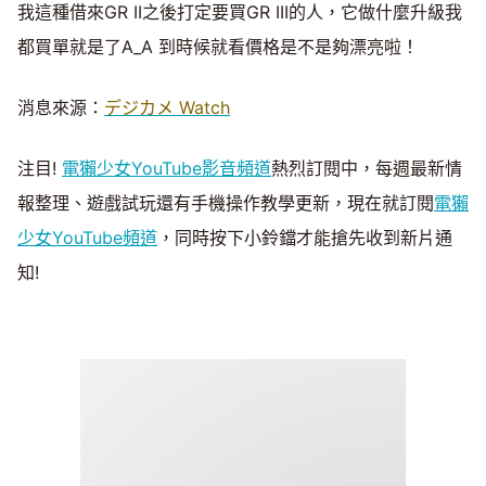
我這種借來GR II之後打定要買GR III的人，它做什麼升級我
都買單就是了A_A 到時候就看價格是不是夠漂亮啦！
消息來源：
デジカメ Watch
注目!
電獺少女YouTube影音頻道
熱烈訂閱中，每週最新情
報整理、遊戲試玩還有手機操作教學更新，現在就訂閱
電獺
少女YouTube頻道
，同時按下小鈴鐺才能搶先收到新片通
知!