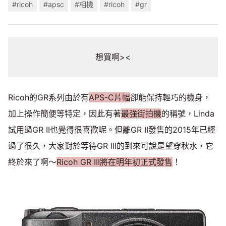
#ricoh
#apsc
#相機
#ricoh
#gr
想買啊><
Ricoh的GR系列由於有
APS-C片幅
卻能保持輕巧的機身，
加上操作簡便等特定，因此有著
最強街拍機
的稱號，Linda
試用過GR II也覺得很喜歡呢。但離GR II發售的2015年已經
過了很久，大家對於等待GR III的到來可說是望穿秋水，它
終於來了啊～
Ricoh GR III將在明年初正式發售
！