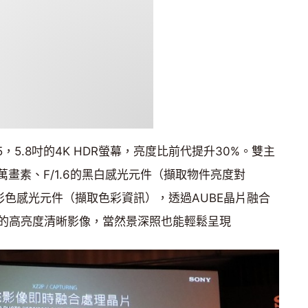
驍龍845，5.8吋的4K HDR螢幕，亮度比前代提升30%。雙主
萬畫素、F/1.6的黑白感光元件（擷取物件亮度對
8的彩色感光元件（擷取色彩資訊），透過AUBE晶片融合
的高亮度清晰影像，當然景深照也能輕鬆呈現