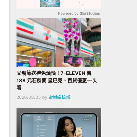
Powered by 
GliaStudios
Mute
父親節送禮免煩惱！7-ELEVEN 賣
188 元石斛蘭 星巴克、百貨優惠一次
看
2026/08/05
by
電獺編輯部