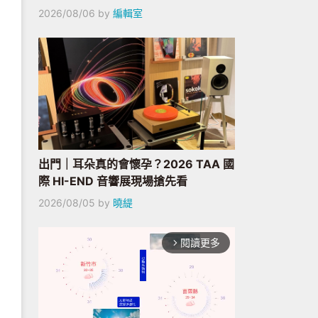
2026/08/06
by
編輯室
出門｜耳朵真的會懷孕？2026 TAA 國
際 HI-END 音響展現場搶先看
2026/08/05
by
曉緹
閱讀更多
arrow_forward_ios