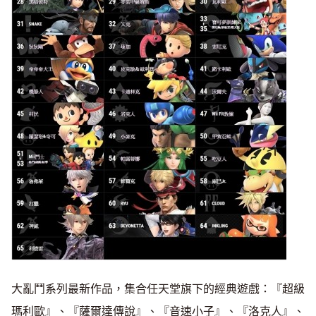
大亂鬥系列最新作品，集合任天堂旗下的經典遊戲：『超級
瑪利歐』、『薩爾達傳說』、『音速小子』、『洛克人』、