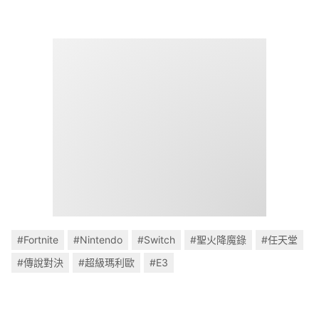
#Fortnite
#Nintendo
#Switch
#聖火降魔錄
#任天堂
#傳說對決
#超級瑪利歐
#E3