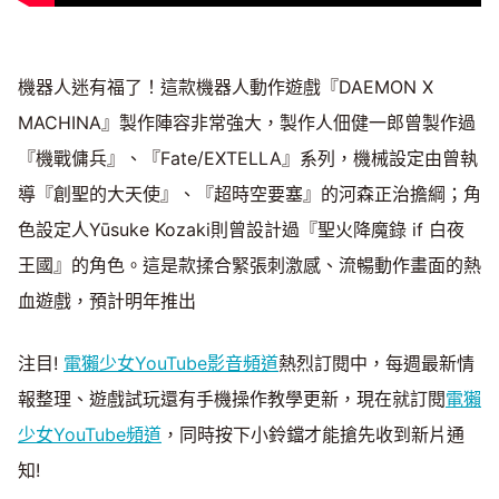
機器人迷有福了！這款機器人動作遊戲『DAEMON X
MACHINA』製作陣容非常強大，製作人佃健一郎曾製作過
『機戰傭兵』、『Fate/EXTELLA』系列，機械設定由曾執
導『創聖的大天使』、『超時空要塞』的河森正治擔綱；角
色設定人Yūsuke Kozaki則曾設計過『聖火降魔錄 if 白夜
王國』的角色。這是款揉合緊張刺激感、流暢動作畫面的熱
血遊戲，預計明年推出
注目!
電獺少女YouTube影音頻道
熱烈訂閱中，每週最新情
報整理、遊戲試玩還有手機操作教學更新，現在就訂閱
電獺
少女YouTube頻道
，同時按下小鈴鐺才能搶先收到新片通
知!