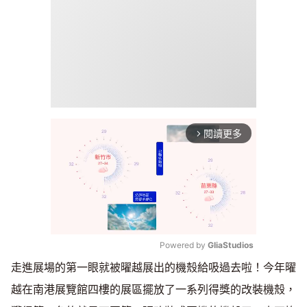
閱讀更多
arrow_forward_ios
Powered by 
GliaStudios
走進展場的第一眼就被曜越展出的機殼給吸過去啦！今年曜
Mute
越在南港展覽館四樓的展區擺放了一系列得獎的改裝機殼，