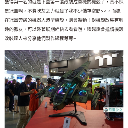
獲得第一名的就是下圖第一張改裝成軍機的機殼了，真不愧
是冠軍啊，不費吹灰之力就殺了我不少儲存空間><，而擺
在冠軍旁邊的機器人造型機殼，則會轉動！對機殼改裝有興
趣的獺友，可以趁著展期趕快去看看哦，曜越還會邀請機殼
改裝達人來分享他們製作過程等等~