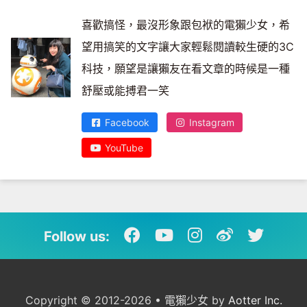
喜歡搞怪，最沒形象跟包袱的電獺少女，希
望用搞笑的文字讓大家輕鬆閱讀較生硬的3C
科技，願望是讓獺友在看文章的時候是一種
舒壓或能搏君一笑
Facebook
Instagram
YouTube
Follow us:
Copyright © 2012-2026 • 電獺少女 by
Aotter Inc.