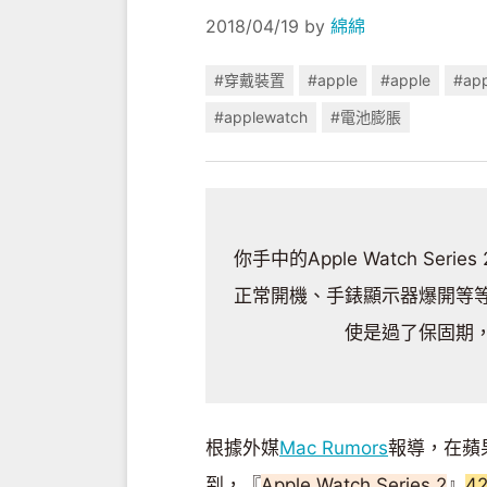
2018/04/19
by
綿綿
#穿戴裝置
#apple
#apple
#app
#applewatch
#電池膨脹
你手中的Apple Watch S
正常開機、手錶顯示器爆開等
使是過了保固期
根據外媒
Mac Rumors
報導，在蘋
到，『
Apple Watch Series 2
』
4