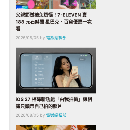
父親節送禮免煩惱！7-ELEVEN 賣
188 元石斛蘭 星巴克、百貨優惠一次
看
2026/08/05
by
電獺編輯部
iOS 27 相簿新功能「由我拍攝」讓相
簿只顯示自己拍的照片
2026/08/05
by
電獺編輯部