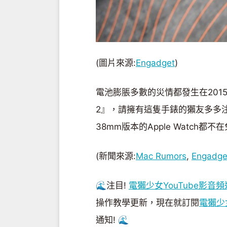
(圖片來源:
Engadget
)
電池膨脹多數的災情都發生在2015年發
2』，請擁有這隻手錶的獺友多多注意嘍
38mm版本的Apple Watch
(新聞來源:
Mac Rumors
,
Engadge
🌊注目!
電獺少女YouTube影音頻
操作教學更新，現在就訂閱
電獺少女
通知! 🌊