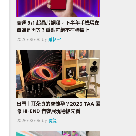
高通 9/1 起晶片調漲，下半年手機現在
買還是再等？重點可能不在標價上
2026/08/06
by
編輯室
出門｜耳朵真的會懷孕？2026 TAA 國
際 HI-END 音響展現場搶先看
2026/08/05
by
曉緹