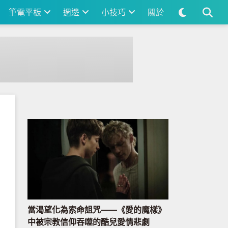
筆電平板
週邊
小技巧
關於
當渴望化為索命詛咒——《愛的魔樣》
中被宗教信仰吞噬的酷兒愛情悲劇