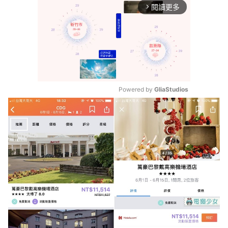
閱讀更多
arrow_forward_ios
Powered by 
GliaStudios
Mute