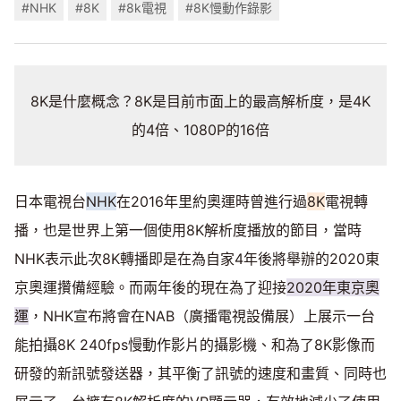
#NHK
#8K
#8k電視
#8K慢動作錄影
8K是什麼概念？8K是目前市面上的最高解析度，是4K
的4倍、1080P的16倍
日本電視台
NHK
在2016年里約奧運時曾進行過
8K
電視轉
播，也是世界上第一個使用8K解析度播放的節目，當時
NHK表示此次8K轉播即是在為自家4年後將舉辦的2020東
京奧運攢備經驗。而兩年後的現在為了迎接
2020年東京奧
運
，NHK宣布將會在NAB（廣播電視設備展）上展示一台
能拍攝8K 240fps慢動作影片的攝影機、和為了8K影像而
研發的新訊號發送器，其平衡了訊號的速度和畫質、同時也