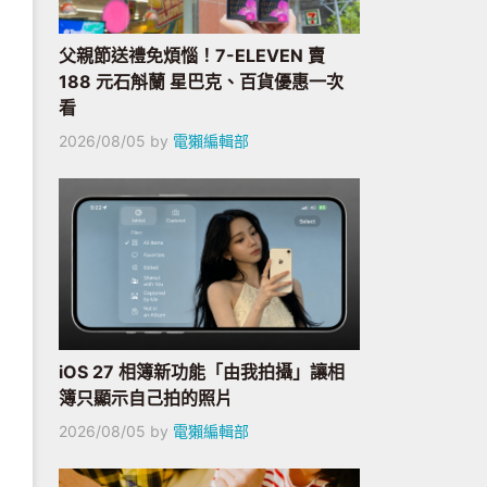
父親節送禮免煩惱！7-ELEVEN 賣
188 元石斛蘭 星巴克、百貨優惠一次
看
2026/08/05
by
電獺編輯部
iOS 27 相簿新功能「由我拍攝」讓相
簿只顯示自己拍的照片
2026/08/05
by
電獺編輯部