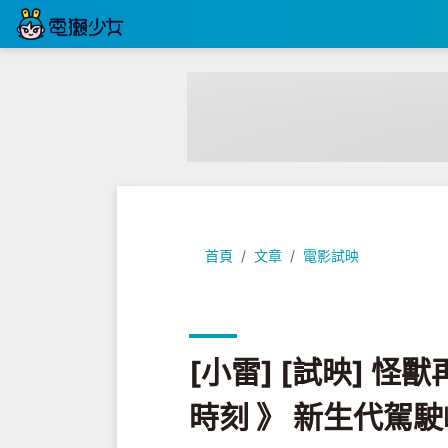
[小雷] [試映] 怪獸再度來襲 《 環
首頁
文章
電影試映
[小雷] [試映] 怪
時刻 》 新生代駕駛崛