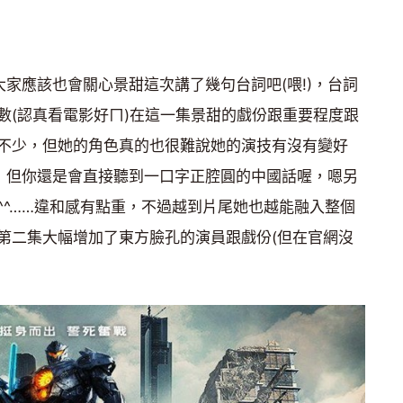
家應該也會關心景甜這次講了幾句台詞吧(喂!)，台詞
數(認真看電影好ㄇ)在這一集景甜的戲份跟重要程度跟
不少，但她的角色真的也很難說她的演技有沒有變好
，但你還是會直接聽到一口字正腔圓的中國話喔，嗯另
^^……違和感有點重，不過越到片尾她也越能融入整個
第二集大幅增加了東方臉孔的演員跟戲份(但在官網沒