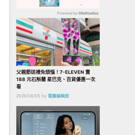
Powered by 
GliaStudios
Mute
父親節送禮免煩惱！7-ELEVEN 賣
188 元石斛蘭 星巴克、百貨優惠一次
看
2026/08/05
by
電獺編輯部