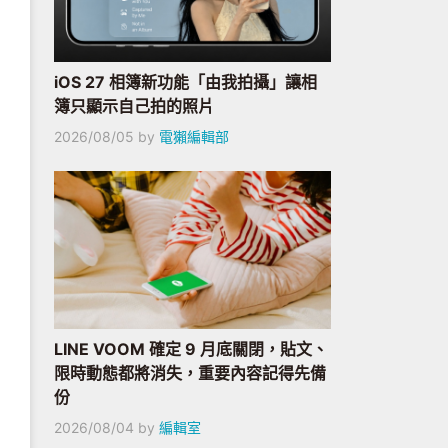
iOS 27 相簿新功能「由我拍攝」讓相
簿只顯示自己拍的照片
2026/08/05
by
電獺編輯部
LINE VOOM 確定 9 月底關閉，貼文、
限時動態都將消失，重要內容記得先備
份
2026/08/04
by
編輯室