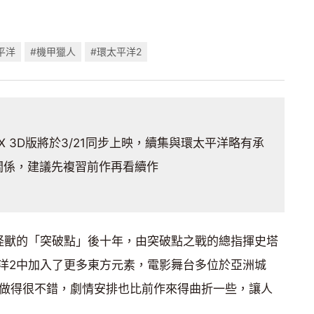
平洋
#機甲獵人
#環太平洋2
X 3D版將於3/21同步上映，續集與環太平洋略有承
關係，建議先複習前作再看續作
怪獸的「突破點」後十年，由突破點之戰的總指揮史塔
洋2中加入了更多東方元素，電影舞台多位於亞洲城
特效做得很不錯，劇情安排也比前作來得曲折一些，讓人