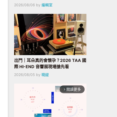
2026/08/06
by
編輯室
出門｜耳朵真的會懷孕？2026 TAA 國
際 HI-END 音響展現場搶先看
2026/08/05
by
曉緹
閱讀更多
arrow_forward_ios