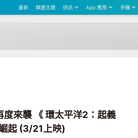
最新
精選主題
快訊
App 應用
手機
太平洋2：起義時刻 》 新生代駕駛崛起 (3/21上映)
獸再度來襲 《 環太平洋2：起義
起 (3/21上映)