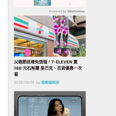
Powered by 
GliaStudios
Mute
父親節送禮免煩惱！7-ELEVEN 賣
188 元石斛蘭 星巴克、百貨優惠一次
看
2026/08/05
by
電獺編輯部