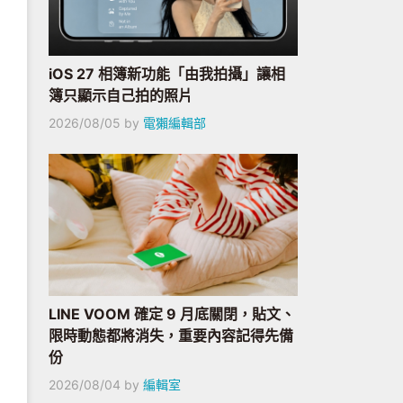
iOS 27 相簿新功能「由我拍攝」讓相
簿只顯示自己拍的照片
2026/08/05
by
電獺編輯部
LINE VOOM 確定 9 月底關閉，貼文、
限時動態都將消失，重要內容記得先備
份
2026/08/04
by
編輯室