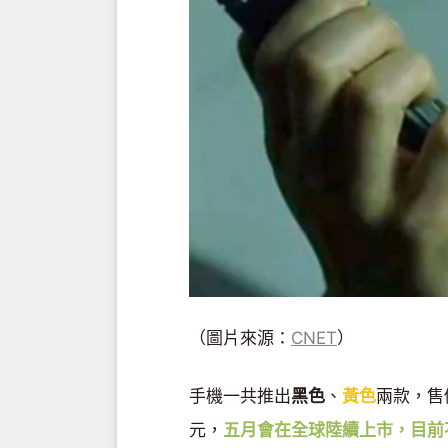
（圖片來源：
CNET
）
手機一共推出
黑色
、
黃色
兩款，售
元，
五月會在全球陸續上市，目前