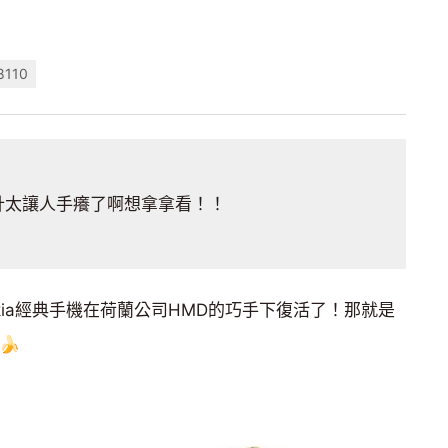
8110
計太讓人手癢了啊想拿拿看！！
Nokia經典手機在荷蘭公司HMD的巧手下復活了！那就是
🍌