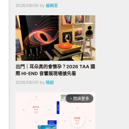
2026/08/06
by
編輯室
出門｜耳朵真的會懷孕？2026 TAA 國
際 HI-END 音響展現場搶先看
2026/08/05
by
曉緹
閱讀更多
arrow_forward_ios