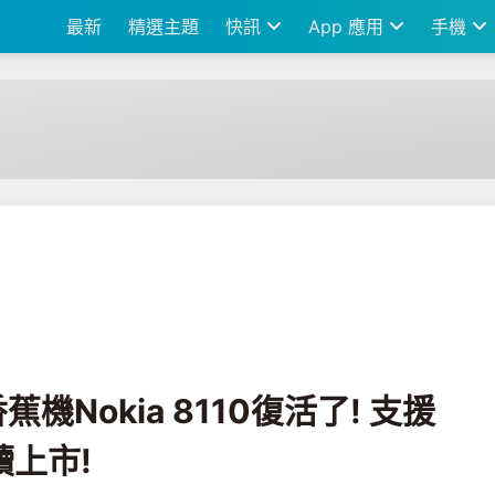
最新
精選主題
快訊
App 應用
手機
110復活了! 支援4G網路5月全球陸續上市!
蕉機Nokia 8110復活了! 支援
續上市!