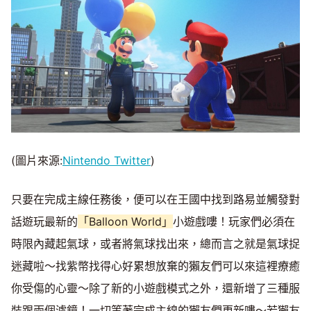
(圖片來源:
Nintendo Twitter
)
只要在完成主線任務後，便可以在王國中找到路易並觸發對
話遊玩最新的
「Balloon World」
小遊戲嘍！玩家們必須在
時限內藏起氣球，或者將氣球找出來，總而言之就是氣球捉
迷藏啦～找紫幣找得心好累想放棄的獺友們可以來這裡療癒
你受傷的心靈～除了新的小遊戲模式之外，還新增了三種服
裝跟兩個濾鏡！一切等著完成主線的獺友們更新嘍～若獺友