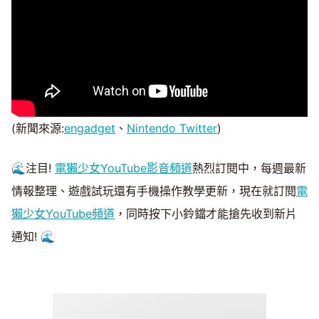
(新聞來源:
engadget
、
Nintendo Twitter
)
🌊注目!
電獺少女YouTube影音頻道
熱烈訂閱中，每週最新
情報整理、遊戲試玩還有手機操作教學更新，現在就訂閱
電
獺少女YouTube頻道
，同時按下小鈴鐺才能搶先收到新片
通知! 🌊