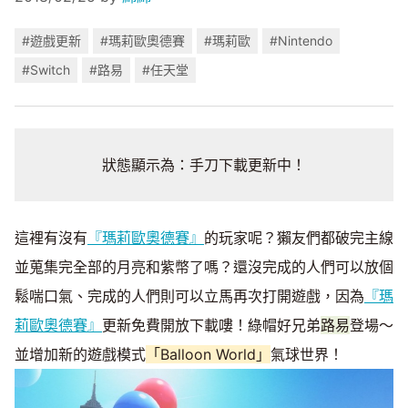
#遊戲更新
#瑪莉歐奧德賽
#瑪莉歐
#Nintendo
#Switch
#路易
#任天堂
狀態顯示為：手刀下載更新中！
這裡有沒有
『瑪莉歐奧德賽』
的玩家呢？獺友們都破完主線
並蒐集完全部的月亮和紫幣了嗎？還沒完成的人們可以放個
鬆喘口氣、完成的人們則可以立馬再次打開遊戲，因為
『瑪
莉歐奧德賽』
更新免費開放下載嘍！綠帽好兄弟
路易
登場～
並增加新的遊戲模式
「Balloon World」
氣球世界！