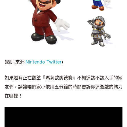
(圖片來源:
Nintendo Twitter
)
如果還有正在觀望『瑪莉歐奧德賽』不知道該不該入手的獺
友們，請讓咱們家小依用五分鐘的時間告訴你這遊戲的魅力
在哪裡！