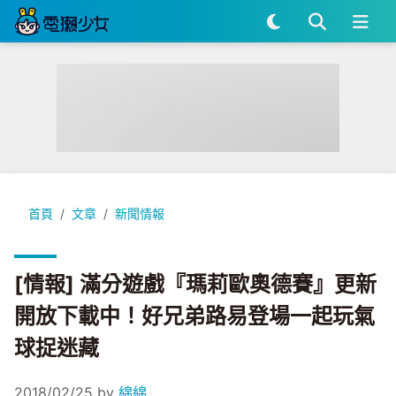
[情報] 滿分遊戲『瑪莉歐奧德賽』更新開放下載中！好兄弟路
首頁
文章
新聞情報
[情報] 滿分遊戲『瑪莉歐奧德賽』更新
開放下載中！好兄弟路易登場一起玩氣
球捉迷藏
2018/02/25
by
綿綿