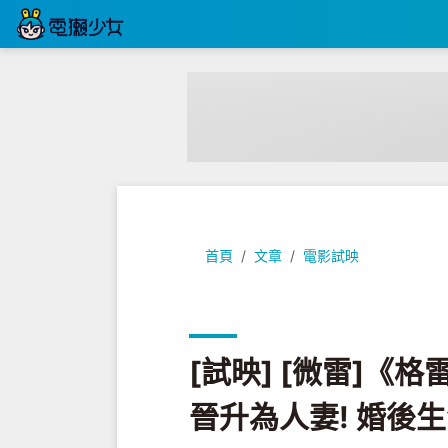
[試映] [微雷]《格雷的五十道陰影
首頁
文章
電影試映
[試映] [微雷]
晉升為人妻! 婚後生