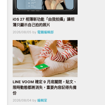
iOS 27 相簿新功能「由我拍攝」讓相
簿只顯示自己拍的照片
2026/08/05
by
電獺編輯部
LINE VOOM 確定 9 月底關閉，貼文、
限時動態都將消失，重要內容記得先備
份
2026/08/04
by
編輯室