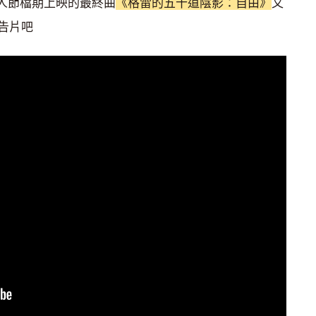
今年情人節檔期上映的最終曲
《格雷的五十道陰影：自由》
又
告片吧