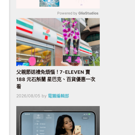
Powered by 
GliaStudios
Mute
父親節送禮免煩惱！7-ELEVEN 賣
188 元石斛蘭 星巴克、百貨優惠一次
看
2026/08/05
by
電獺編輯部