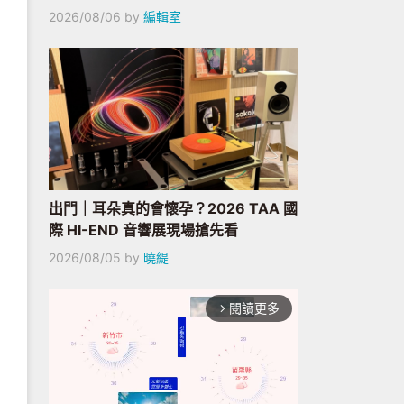
2026/08/06
by
編輯室
出門｜耳朵真的會懷孕？2026 TAA 國
際 HI-END 音響展現場搶先看
2026/08/05
by
曉緹
閱讀更多
arrow_forward_ios