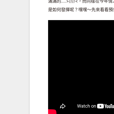
滿滿的....>////<，而同樣在
是如何發揮呢？嘿嘿～先來看看預