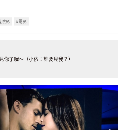
道陰影
#電影
見你了喔～（小依：誰要見我？）