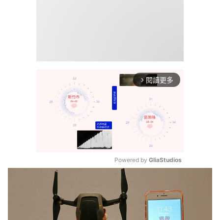
閱讀更多
arrow_forward_ios
Powered by 
GliaStudios
Mute