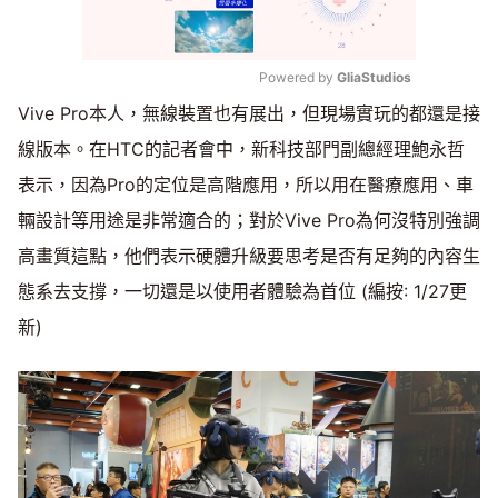
Powered by 
GliaStudios
Vive Pro本人，無線裝置也有展出，但現場實玩的都還是接
Mute
線版本。在HTC的記者會中，新科技部門副總經理鮑永哲
表示，因為Pro的定位是高階應用，所以用在醫療應用、車
輛設計等用途是非常適合的；對於Vive Pro為何沒特別強調
高畫質這點，他們表示硬體升級要思考是否有足夠的內容生
態系去支撐，一切還是以使用者體驗為首位 (編按: 1/27更
新)