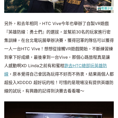
另外，和去年相同，HTC Vive今年也舉辦了自製VR遊戲
『英雄防線：勇士們』的選拔，並幫前30名的玩家進行密
集訓練，在台北電玩展舉辦決賽，獲得冠軍的隊伍可以獲得
一人一台HTC Vive！想想從接觸VR遊戲開始，不斷練習練
到拿下好成績，最後拿到一台Vive，那個心路旅程真是讓
人感動啊XD Linda之前有和蜜柑
跑去HTC總部玩英雄防
線
，原本覺得自己會因為玩得不好而不熱衷，結果兩個人都
超投入XDDDD 超好玩的啦！可惜的是現場沒有提供英雄防
線的試玩，有興趣的記得到決賽去看看囉～