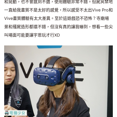
和晃動，也不會感到不適，使用體驗非常不錯。但屍冥禁地
一直給我畫質不是太好的感覺，所以感受不太出Vive Pro和
Vive畫質體驗有太大差異。至於這遊戲恐不恐怖？寺廟場
景和殭屍造形都還不錯，但沒有真的讓我嚇到，想看一些尖
叫場面可能要讓宇恩玩才行XD