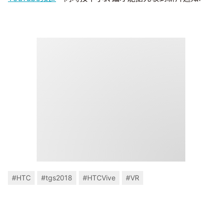
#HTC
#tgs2018
#HTCVive
#VR