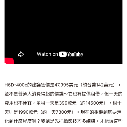
H6D-400c的建議售價是47,995美元（約台幣142萬元），
並不是普通人消費得起的價錢～它也有提供租借，但一天的
費用也不便宜，單租一天是399歐元（約14500元），租十
天則是1990歐元（約一天7300元）。現在的相機到底要進
化到什麼程度啊？我還是先把攝影技巧多練練，才能讓這些