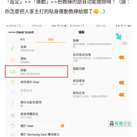
「設定」>>「運動」>>把教練的語音功能關閉唷！（謎：
你怎麼把人家主打的貼身運動教練給關了😑…）