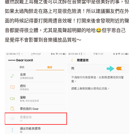
雖然說戴上耳機之後可以沈醉在音樂當中是很美好的事，但
如果太過陶醉走在路上可是很危險滴！所以建議獺友們在外
面的時候記得要打開周遭音效喔！打開來後會發現附近的聲
音都變得很立體，尤其是風聲超明顯的哈哈😂但宇恩自己
是覺得不會影響到音樂播放品質啦～