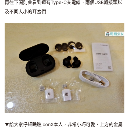
再往下開則會看到還有Type-C充電線、兩個USB轉接頭以
及不同大小的耳塞們
▼給大家仔細瞧瞧IconX本人，非常小巧可愛，上方的金屬