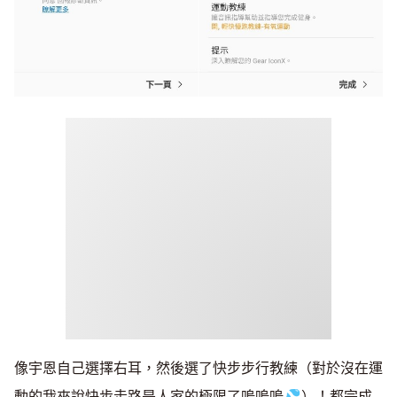
像宇恩自己選擇右耳，然後選了快步步行教練（對於沒在運
動的我來說快步走路是人家的極限了嗚嗚嗚💦）！都完成