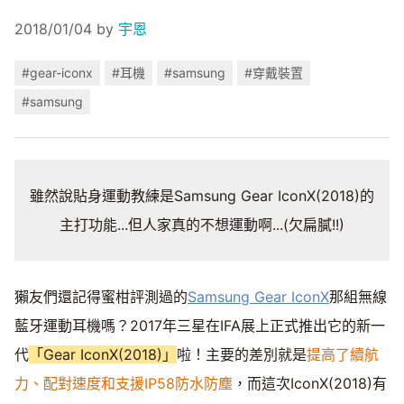
2018/01/04
by
宇恩
#gear-iconx
#耳機
#samsung
#穿戴裝置
#samsung
雖然說貼身運動教練是Samsung Gear IconX(2018)的
主打功能...但人家真的不想運動啊...(欠扁膩!!)
獺友們還記得蜜柑評測過的
Samsung Gear IconX
那組無線
藍牙運動耳機嗎？2017年三星在IFA展上正式推出它的新一
代
「Gear IconX(2018)」
啦！主要的差別就是
提高了續航
力、配對速度和支援IP58防水防塵
，而這次IconX(2018)有