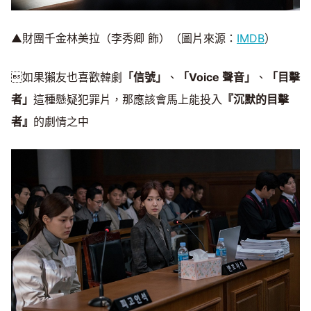
▲財團千金林美拉（李秀卿 飾）（圖片來源：
IMDB
）
如果獺友也喜歡韓劇
「信號」
、
「Voice 聲音」
、
「目擊
者」
這種懸疑犯罪片，那應該會馬上能投入
『沉默的目擊
者』
的劇情之中