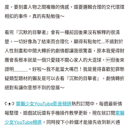
度，要刻畫人物之間複雜的情感，還要邏輯合理的交代環環
相扣的事件，真的有點勉強～
看完『沉默的目擊者』會有一種前因後果沒有解釋的很清
楚，一切好像為了結束而合理化，顯得有點匆忙...不過對於
人性刻畫和中間大轉折的劇情都讓我很驚喜，原本我覺得財
團會長根本就是一個只愛錢不關心家人的大混球，但後來
證明＿＿＿。好啦～我不能當大嘴巴！我是覺得喜歡犯罪懸
疑類型題材的獺友是可以去看『沉默的目擊者』，劇情轉折
絕對有讓你意想不到的發展～
ʕ·ᴥ·ʔ
電獺少女YouTube影音頻道
熱烈訂閱中，每週最新情
報整理、遊戲試玩還有手機操作教學更新，現在就訂閱
電獺
少女YouTube頻道
，同時按下小鈴鐺才能搶先收到新片通