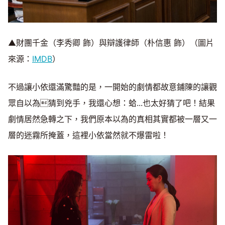
▲財團千金（李秀卿 飾）與辯護律師（朴信惠 飾）（圖片
來源：
IMDB
）
不過讓小依還滿驚豔的是，一開始的劇情都故意鋪陳的讓觀
眾自以為猜到兇手，我還心想：蛤...也太好猜了吧！結果
劇情居然急轉之下，我們原本以為的真相其實都被一層又一
層的迷霧所掩蓋，這裡小依當然就不爆雷啦！