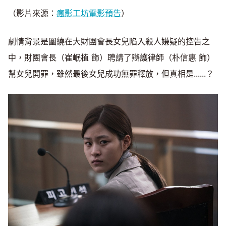
（影片來源：
瘋影工坊電影預告
）
劇情背景是圍繞在大財團會長女兒陷入殺人嫌疑的控告之
中，財團會長（崔岷植 飾）聘請了辯護律師（朴信惠 飾）
幫女兒開罪，雖然最後女兒成功無罪釋放，但真相是......？