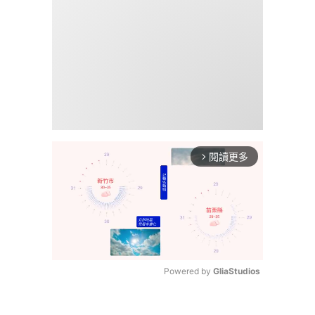
閱讀更多
arrow_forward_ios
Powered by 
GliaStudios
Mute