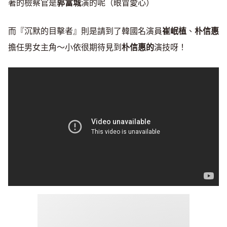
著的檢察官是
郭富城
演的呢（眼冒愛心）
而『沉默的目擊者』則是請到了韓國名演員
崔岷植
、
朴信惠
擔任男女主角～小依很期待見到
朴信惠的
演技呀！