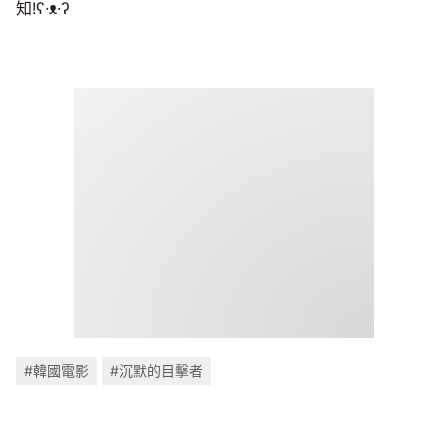
知!ʕ·ᴥ·ʔ
#韓國電影
#沉默的目擊者