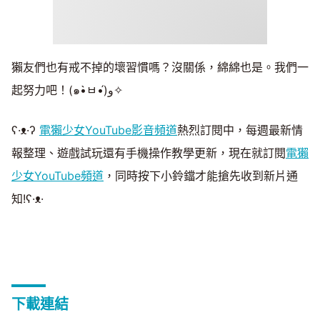
獺友們也有戒不掉的壞習慣嗎？沒關係，綿綿也是。我們一
起努力吧！(๑•̀ㅂ•́)و✧
ʕ·ᴥ·ʔ
電獺少女YouTube影音頻道
熱烈訂閱中，每週最新情
報整理、遊戲試玩還有手機操作教學更新，現在就訂閱
電獺
少女YouTube頻道
，同時按下小鈴鐺才能搶先收到新片通
知!ʕ·ᴥ·
下載連結