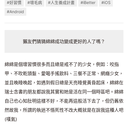
#好習慣
#壞毛病
#人生養成計畫
#iBetter
#iOS
#Android
獺友們猜猜綿綿成功變成更好的人了嗎？
綿綿是個壞習慣很多而且總是戒不了的少女，例如：咬指
甲、不吹乾頭髮、愛喝手搖飲料、三餐不正常、網癮少女，
並且晚睡晚起，如遇到假日總是天亮睡覺黃昏起床，綿綿在
瑞士念書的朋友都說我其實和她是活在同一個時區吧。綿綿
自己也心知肚明這樣不好，不能再這般活下去了，但仍舊依
然故我，所謂的執迷不悟死性不改大概就是在說我這種人吧
(嘆氣)