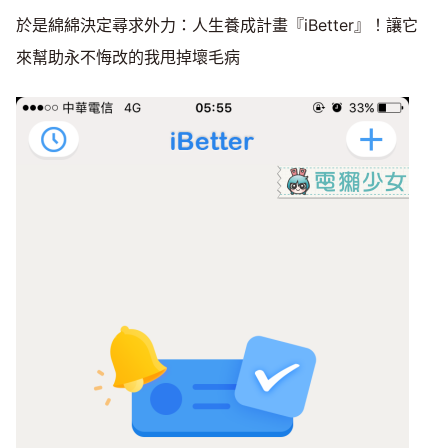
於是綿綿決定尋求外力：人生養成計畫『iBetter』！讓它
來幫助永不悔改的我甩掉壞毛病