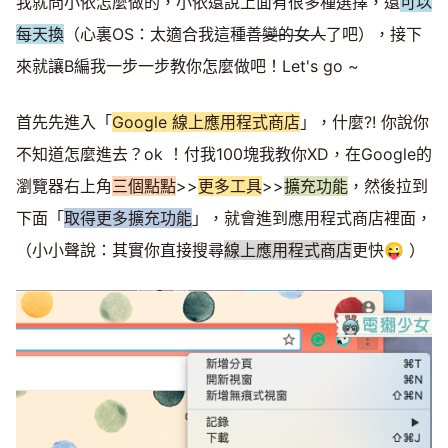
我就問小依怎麼做的，小依還說上面有很多種選擇，還
可以
Mute
每天換
（心裏OS：太適合我這種
善變的女人
了吧），接下
來就讓B編我一步一步教你怎麼做吧！Let's go ~
首先先進入「
Google 線上應用程式商店
」，什麼?! 你說你
不知道怎麼進去？ok ！付我100塊我教你XD，在Google的
瀏覽器右上角
三個點點
>>
更多工具
>>
擴充功能
，然後拉到
下面「
取得更多擴充功能
」，就會進到應用程式商店裡面，
（小小聲說：其實你直接搜尋
線上應用程式商店
更快😜 ）