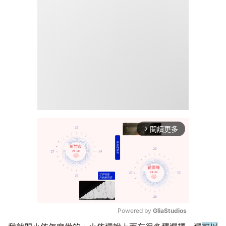
閱讀更多
arrow_forward_ios
Powered by 
GliaStudios