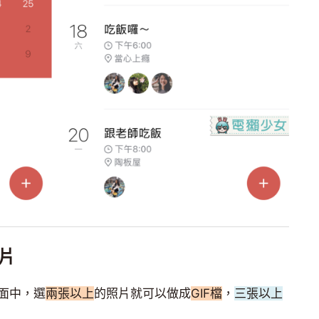
片
面中，選
兩張以上
的照片就可以做成
GIF檔
，
三張以上