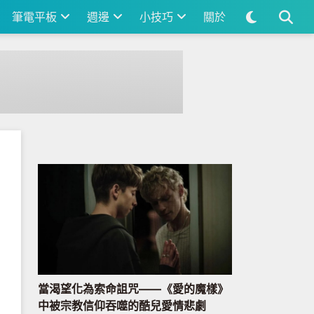
筆電平板
週邊
小技巧
關於
當渴望化為索命詛咒——《愛的魔樣》
中被宗教信仰吞噬的酷兒愛情悲劇