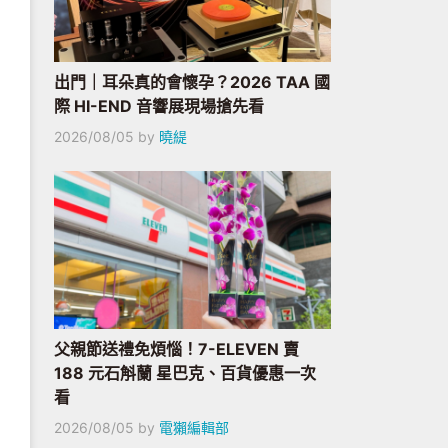
出門｜耳朵真的會懷孕？2026 TAA 國
際 HI-END 音響展現場搶先看
2026/08/05
by
曉緹
父親節送禮免煩惱！7-ELEVEN 賣
188 元石斛蘭 星巴克、百貨優惠一次
看
2026/08/05
by
電獺編輯部