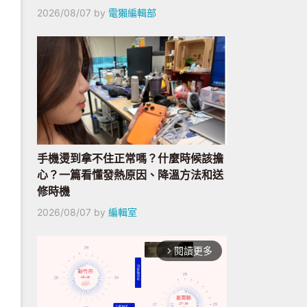
2026/08/07
by
電獺編輯部
手機燙到拿不住正常嗎？什麼時候該擔
心？一篇看懂發熱原因、降溫方法和送
修時機
2026/08/07
by
編輯室
閱讀更多
arrow_forward_ios