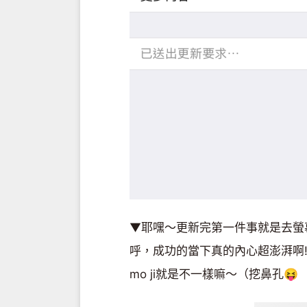
▼耶嘿～更新完第一件事就是去螢幕
呼，成功的當下真的內心超澎湃啊!!
mo ji就是不一樣嘛～（挖鼻孔😝