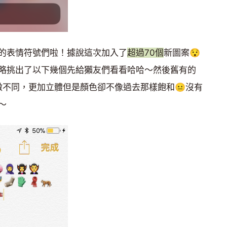
的表情符號們啦！據說這次加入了
超過70個
新圖案😯
略挑出了以下幾個先給獺友們看看哈哈～然後舊有的
微微不同，更加立體但是顏色卻不像過去那樣飽和😐沒有
～