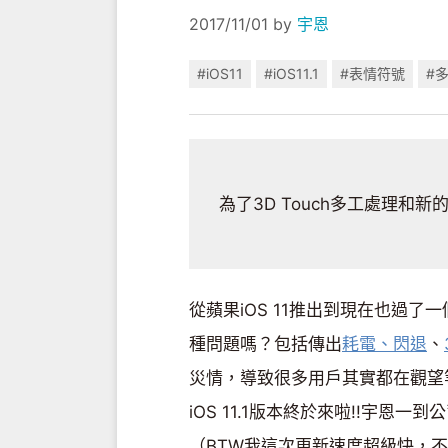
2017/11/01
by
宇恩
#iOS11
#iOS11.1
#表情符號
#
為了3D Touch多工處理和新的
從蘋果iOS 11推出到現在也過
種問題嗎？包括傳出
耗電、閃退
、
災情，導致很多用戶其實都在觀望等待
iOS 11.1版本終於來啦!!宇
（BTW我這次更新速度超級快，