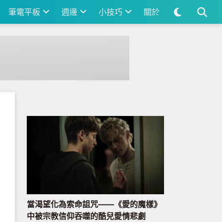
筆電平板
週邊
小技巧
關於
當渴望化為索命詛咒——《愛的魔樣》
中被宗教信仰吞噬的酷兒愛情悲劇