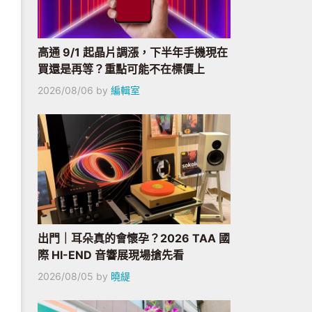
高通 9/1 起晶片調漲，下半年手機現在
買還是再等？重點可能不在標價上
2026/08/06
by
編輯室
出門｜耳朵真的會懷孕？2026 TAA 國
際 HI-END 音響展現場搶先看
2026/08/05
by
曉緹