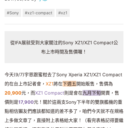
#Sony
#xz1-compact
#xz1
從IFA展就受到大家關注的Sony XZ1/XZ1 Compact公
布上市時間及售價囉！
今天(9/7)宇恩跟蜜柑去了Sony Xperia XZ1/XZ1 Compact
的在台上市記者會，
XZ1
將在
下週五
開始販售，售價為
20,900
元，而
XZ1 Compact
則是會在
九月下旬
開賣，售
價則是
17,900
元！關於這兩支Sony下半年的雙旗艦機的重
點相信獺友們應該都知道的差不多了，咱們今天就不在規格
上多做文章了，直接附上表格給大家！（看完表格記得要繼