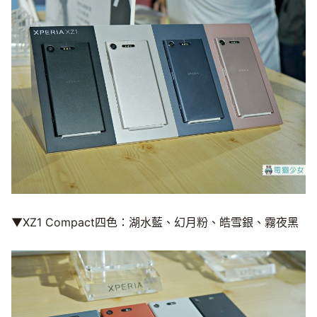
▼XZ1 Compact四色：湖水藍、幻月粉、皓雪銀、霧夜黑