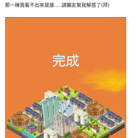
那一棟我看不出來是誰......請獺友幫我解惑了(拜)