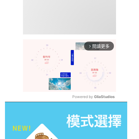
閱讀更多
arrow_forward_ios
Powered by 
GliaStudios
Mute