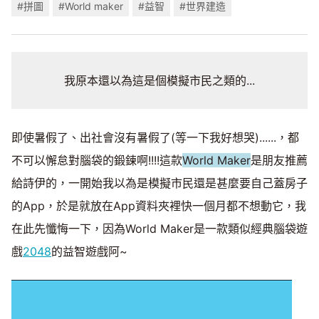
#拼圖
#World maker
#益智
#世界建造
我原本還以為這是個模擬市民之類的...
即使暑假了、出社會沒有暑假了(等一下我好想哭)......，都
不可以懈怠對腦袋的鍛鍊啊!!!!這款
World Maker
是朋友推薦
給詩伊的，一開始我以為是模擬市民還是甚麼要自己蓋房子
的App，於是就放在App資料夾裡快一個月都不想動它，我
在此先懺悔一下，因為World Maker是一款類似經典腦袋遊
戲
2048
的益智遊戲阿~