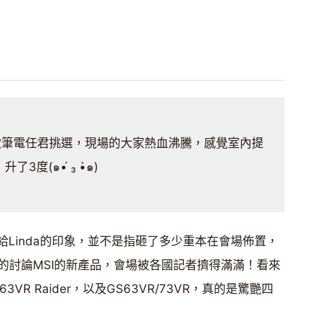
了多款筆電任君挑選，現場的大家熱血沸騰，感覺室內提
升了3度(๑•́ ₃ •̀๑)
會帶給Linda的印象，並不是指砸了多少重本在會場佈置，
的討論MSI的新產品，會場被各國記者擠得滿滿！看來
 /63VR Raider，以及GS63VR/73VR，真的是驚艷四