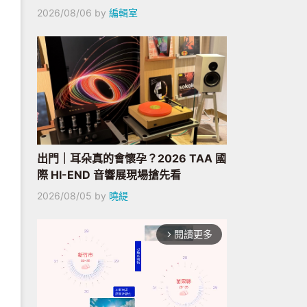
2026/08/06
by
編輯室
出門｜耳朵真的會懷孕？2026 TAA 國
際 HI-END 音響展現場搶先看
2026/08/05
by
曉緹
閱讀更多
arrow_forward_ios