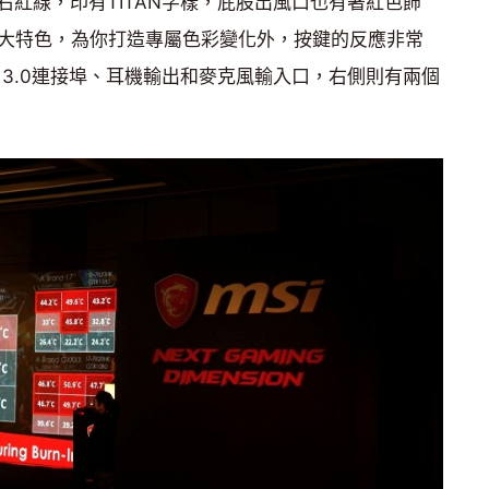
紅線，印有TITAN字樣，屁股出風口也有著紅色飾
一大特色，為你打造專屬色彩變化外，按鍵的反應非常
 3.0連接埠、耳機輸出和麥克風輸入口，右側則有兩個