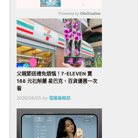
Powered by 
GliaStudios
Mute
父親節送禮免煩惱！7-ELEVEN 賣
188 元石斛蘭 星巴克、百貨優惠一次
看
2026/08/05
by
電獺編輯部