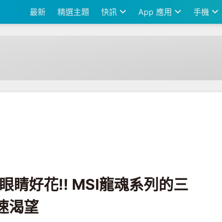
最新
精選主題
快訊
App 應用
手機
! MSI龍魂系列的三款筆電 滿足玩家飆速渴望
7] 眼睛好花!! MSI龍魂系列的三
速渴望