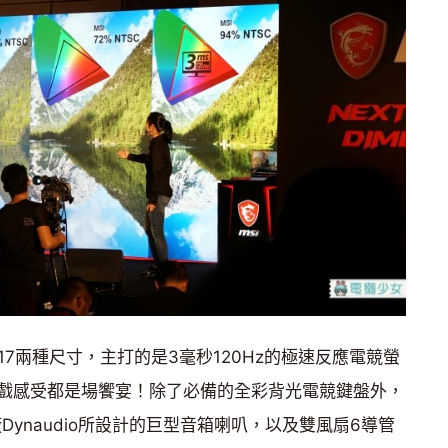
17兩種尺寸，主打的是3毫秒120Hz的極速反應電競螢
戲感受都是場饗宴！除了必備的全彩背光電競鍵盤外，
ynaudio所設計的巨型音箱喇叭，以及雙風扇6導管