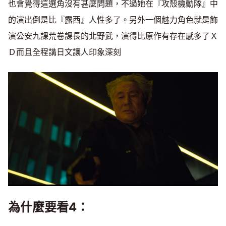
也會覺得這選角沒有甚麼問題，不過她在『攻殼機動隊』中
的演出倒是比『露西』人性多了。另外一個魅力角色就是飾
演公安九課荒卷課長的北野武，演得比原作有存在感多了Ｘ
Ｄ而且全程講日文讓人印象深刻
為什麼要看4：