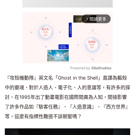
閱讀更多
arrow_forward_ios
Powered by 
GliaStudios
『攻殼機動隊』英文名「Ghost in the Shell」直譯為軀殼
Mute
中的靈魂，對於人造人、電子化、人的意識等，有許多的探
討，在1995年出了動畫電影在國際間廣為人知，間接影響
了許多作品如『駭客任務』、『人造意識』、『西方世界』
等，這麼有指標性難道不該朝聖嗎？