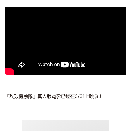
『攻殼機動隊』真人版電影已經在3/31上映囉!!