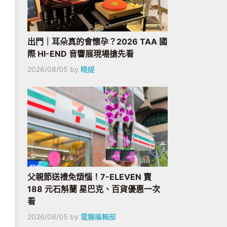
出門｜耳朵真的會懷孕？2026 TAA 國
際 HI-END 音響展現場搶先看
2026/08/05
by
曉緹
父親節送禮免煩惱！7-ELEVEN 賣
188 元石斛蘭 星巴克、百貨優惠一次
看
2026/08/05
by
電獺編輯部