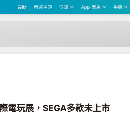
最新
精選主題
快訊
App 應用
手機
EGA多款未上市遊戲搶先體驗試玩!!
台北國際電玩展，SEGA多款未上市
!