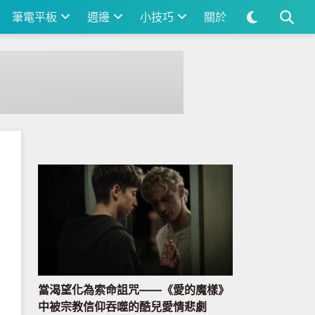
筆電平板
週邊
小技巧
關於
當渴望化為索命詛咒——《愛的魔樣》
中被宗教信仰吞噬的酷兒愛情悲劇