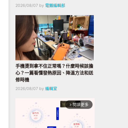
2026/08/07
by
電獺編輯部
手機燙到拿不住正常嗎？什麼時候該擔
心？一篇看懂發熱原因、降溫方法和送
修時機
2026/08/07
by
編輯室
閱讀更多
arrow_forward_ios