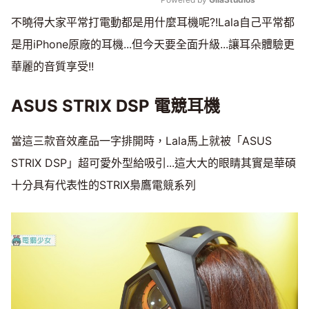
不曉得大家平常打電動都是用什麼耳機呢?!Lala自己平常都
Mute
是用iPhone原廠的耳機...但今天要全面升級...讓耳朵體驗更
華麗的音質享受!!
ASUS STRIX DSP 電競耳機
當這三款音效產品一字排開時，Lala馬上就被「ASUS
STRIX DSP」超可愛外型給吸引...這大大的眼睛其實是華碩
十分具有代表性的STRIX梟鷹電競系列