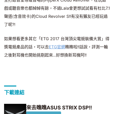
主打錄音室等級音場的HyperX Cloud Revolver，在玩遊
戲或聽音樂也都綽綽有餘，不過Lala會更想試試看有杜比7.1
聲道(含音效卡)的Cloud Revolver S!!有沒有獺友已經玩過
了呢?!
如果想看更多其它「ETG 2017 台灣頂尖電競裝備大賞」得
獎電競產品的話，可以去
ETG官網
瞧瞧啦!!話說，評測一輪
之後對耳機也開始挑剔起來...好想換新耳機阿!!
下載連結
來去瞧瞧ASUS STRIX DSP!!