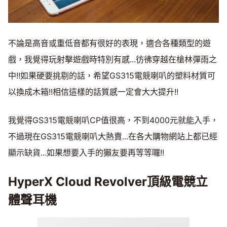
不論是高音或重低音都有很好的表現，適合各種類型的遊
戲，我覺得玩射擊遊戲時特別有感...彷彿穿越在槍林彈雨之
中!!如果硬要挑剔的話，希望GS315電競喇叭的塑料材質可
以換成木箱!!相信這樣的話質感一定會大大提升!!
我覺得GS315電競喇叭CP值很高，不到4000元就能入手，
不過現在GS315電競喇叭大熱賣...在各大購物網站上都已經
顯示缺貨...如果想要入手的獺友要再等等囉!!
HyperX Cloud Revolver頂級電競立
體聲耳機