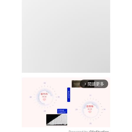
閱讀更多
arrow_forward_ios
Powered by 
GliaStudios