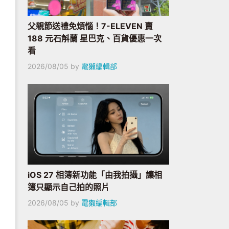
父親節送禮免煩惱！7-ELEVEN 賣
188 元石斛蘭 星巴克、百貨優惠一次
看
2026/08/05
by
電獺編輯部
iOS 27 相簿新功能「由我拍攝」讓相
簿只顯示自己拍的照片
2026/08/05
by
電獺編輯部