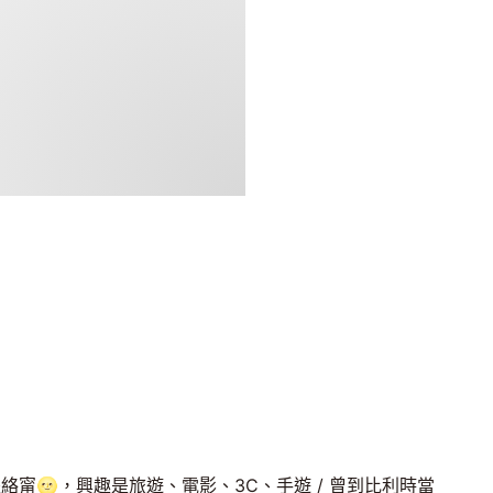
絡甯🌝，興趣是旅遊、電影、3C、手遊 / 曾到比利時當