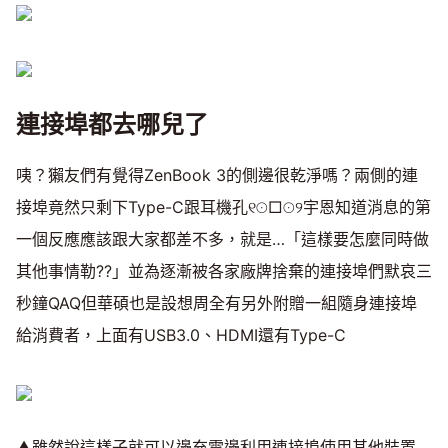
連接埠都去哪兒了
咦？獺友們有覺得ZenBook 3的側邊很乾淨嗎？兩側的連
接埠竟然只剩下Type-C跟耳機孔୧☉□☉୨宇恩知道消息的第
一個反應應該跟大家都差不多，就是…「這樣要怎麼同時做
其他事情勒??」並為逐漸被各家廠牌捨棄的連接埠們默哀三
秒鐘QAQ但華碩也是設想周全有另外附贈一組隨身連接埠
給消費者，上面有USB3.0、HDMI還有Type-C
▲雖然說這樣子就可以邊充電邊利用連接埠使用其他裝置