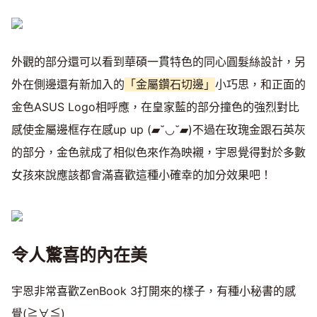
外觀的部分還可以看到華碩一貫特色的同心圓髮絲設計，另
外在側邊還有新加入的
「金屬鑽石切邊」
小巧思，和正面的
金色ASUS Logo相呼應，在皇家藍的部分撞色的強烈對比
感使金屬邊框存在感up up (▰˘◡˘▰)不過在玫瑰金跟石英灰
的部分，金色就成了相似色來作為映襯，宇恩覺得對於多數
女孩來說應該都會滿喜歡這種小確幸的加分效果吧！
令人驚喜的內在美
宇恩非常喜歡ZenBook 3打開來的樣子，有種小秘書的感
覺(≧∀≦)