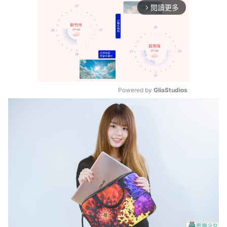
閱讀更多
arrow_forward_ios
Powered by 
GliaStudios
Mute