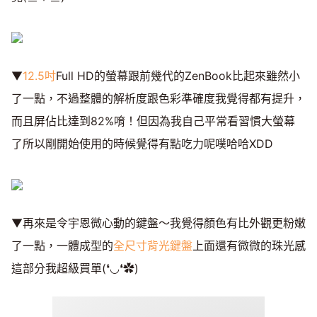
▼
12.5吋
Full HD的螢幕跟前幾代的ZenBook比起來雖然小
了一點，不過整體的解析度跟色彩準確度我覺得都有提升，
而且屏佔比達到82%唷！但因為我自己平常看習慣大螢幕
了所以剛開始使用的時候覺得有點吃力呢噗哈哈XDD
▼再來是令宇恩微心動的鍵盤～我覺得顏色有比外觀更粉嫩
了一點，一體成型的
全尺寸背光鍵盤
上面還有微微的珠光感
這部分我超級買單(❛◡❛✿)