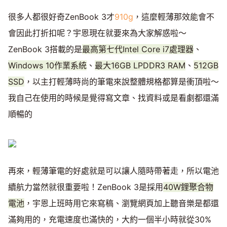
很多人都很好奇ZenBook 3才
910g
，這麼輕薄那效能會不
會因此打折扣呢？宇恩現在就要來為大家解惑啦～
ZenBook 3搭載的是
最高第七代Intel Core i7處理器
、
Windows 10作業系統
、
最大16GB LPDDR3 RAM
、
512GB
SSD
，以主打輕薄時尚的筆電來說整體規格都算是衝頂啦～
我自己在使用的時候是覺得寫文章、找資料或是看劇都還滿
順暢的
再來，輕薄筆電的好處就是可以讓人隨時帶著走，所以電池
續航力當然就很重要啦！ZenBook 3是採用
40W鋰聚合物
電池
，宇恩上班時用它來寫稿、瀏覽網頁加上聽音樂是都還
滿夠用的，充電速度也滿快的，大約一個半小時就從30%