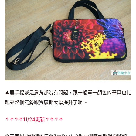
▲要手提或是肩背都沒有問題，跟一般單一顏色的筆電包比
起來整個氣勢跟質感都大幅提升了呢～
↑↑↑↑11/24更新↑↑↑↑