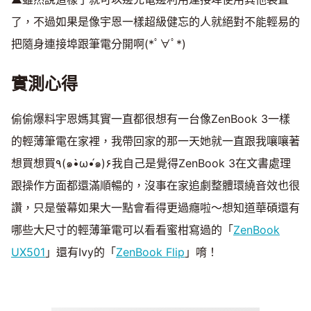
了，不過如果是像宇恩一樣超級健忘的人就絕對不能輕易的
把隨身連接埠跟筆電分開啊(*ﾟ∀ﾟ*)
實測心得
偷偷爆料宇恩媽其實一直都很想有一台像ZenBook 3一樣
的輕薄筆電在家裡，我帶回家的那一天她就一直跟我嚷嚷著
想買想買٩(๑•̀ω•́๑)۶我自己是覺得ZenBook 3在文書處理
跟操作方面都還滿順暢的，沒事在家追劇整體環繞音效也很
讚，只是螢幕如果大一點會看得更過癮啦～想知道華碩還有
哪些大尺寸的輕薄筆電可以看看蜜柑寫過的「
ZenBook
UX501
」還有Ivy的「
ZenBook Flip
」唷！