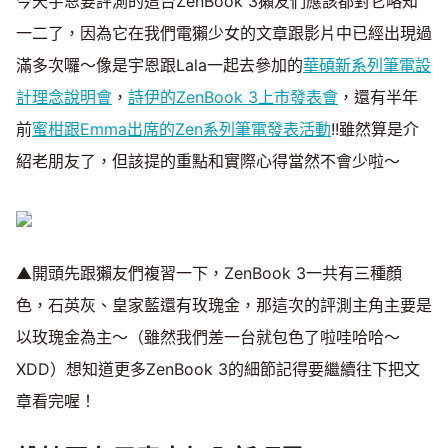
今天宇恩要評測的這台ZenBook 3獺友們應該都對它略知
一二了，因為它在我們電獺少女的文章跟影片中已經出現過
滿多次囉～像是宇恩跟Lala一起去參加的
華碩新系列筆電設
計理念說明會
，
詩伊的ZenBook 3上市發表會
，還有半年
前
蜜柑跟Emma出席的Zen系列筆電發表活動
!!雖然算是介
紹老朋友了，但該提的重點和實際心得當然不會少啦～
▲開頭先跟獺友們複習一下，ZenBook 3一共有三種顏
色，石英灰、皇家藍還有玫瑰金，那這次的評測主角主要是
以玫瑰金為主～（雖然我們差一台就包色了啦哇哈哈～
XDD）想知道更多ZenBook 3的細節記得要繼續往下把文
章看完喔！