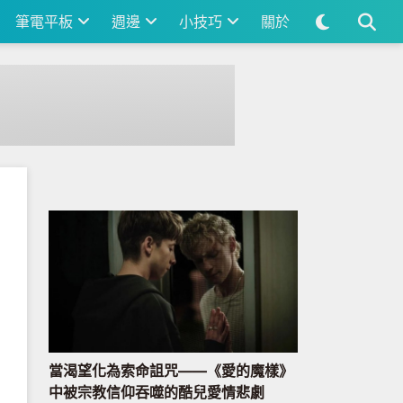
筆電平板
週邊
小技巧
關於
當渴望化為索命詛咒——《愛的魔樣》
中被宗教信仰吞噬的酷兒愛情悲劇