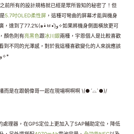
發表之前所有的設計規格就已經是眾所皆知的秘密了！但
的是
5.7吋OLED柔性屏
，這種可彎曲的屏幕才能與機身
๑•̀ㅂ•́)و✧如果將機身側面橫放更可
，顏色則有
亮黑色
跟
冰川銀
兩種，宇恩個人是比較喜歡
看到不同的光澤感，對於我這種喜歡變化的人來說應該
就會一直覺得很新鮮吧✧*｡٩(ˊᗜˋ*)و✧*
是在跟朝偉哥一起在現場啊啊啊 \(●´⌓`●)/
的處理器，在GPS定位上更加入了SAP輔助定位，降低