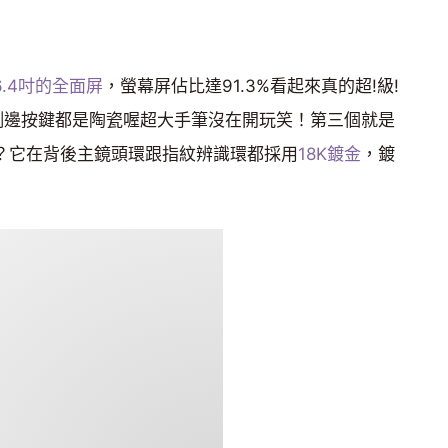
6.4吋的全面屏
，螢幕屏佔比達91.3%看起來真的超!級!
側邊按鍵都是陶瓷喔超大手筆沒在開玩笑！第三個就是
尊？它在背後主鏡頭環跟指紋辨識環都採用
18K鍍金
，鍍