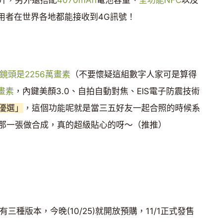
升，另外還搭配
4070mAh
電池容量、
全功能NFC
以及
用者在世界各地都能接收到4G訊號！
鏡頭是2256萬畫素
（不要懷疑這組數字人家可是算得
畫素
，內鍵美顏3.0、自拍自動對焦、EIS電子防震技術
優選」
，這個功能呢就是當三五好友一起合照的時候系
那一張做合成，真的超級貼心的呀～（推推）
有三種版本，今晚(10/25)就開放預購，11/1正式發售