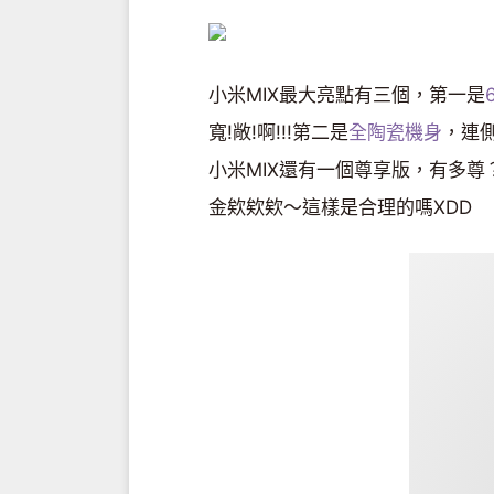
小米MIX最大亮點有三個，第一是
寬!敞!啊!!!第二是
全陶瓷機身
，連
小米MIX還有一個尊享版，有多
金欸欸欸～這樣是合理的嗎XDD