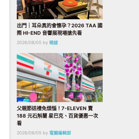
出門｜耳朵真的會懷孕？2026 TAA 國
際 HI-END 音響展現場搶先看
2026/08/05
by
曉緹
父親節送禮免煩惱！7-ELEVEN 賣
188 元石斛蘭 星巴克、百貨優惠一次
看
2026/08/05
by
電獺編輯部