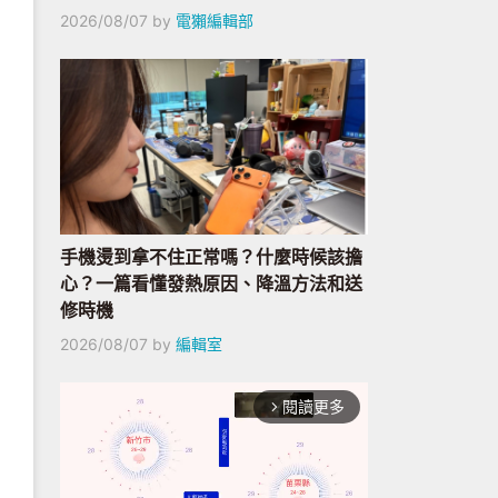
2026/08/07
by
電獺編輯部
手機燙到拿不住正常嗎？什麼時候該擔
心？一篇看懂發熱原因、降溫方法和送
修時機
2026/08/07
by
編輯室
閱讀更多
arrow_forward_ios