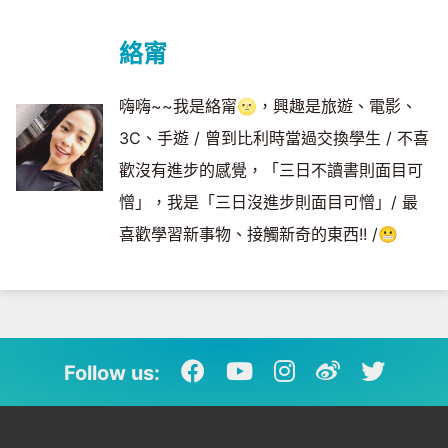
絡甯
嗨嗨~~我是絡甯🌝，興趣是旅遊、電影、
3C、手遊 / 曾到比利時當過交換學生 / 不喜
歡沒有進步的感覺，「三日不讀書則面目可
憎」，我是「三日沒進步則面目可憎」/ 最
喜歡學習新事物、接觸新奇的東西!! /😬
Follow us: