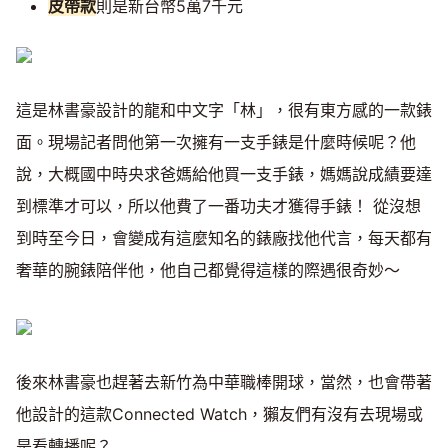
皮帶款
則是新台幣5萬7千元
這是林書豪設計的龍和中文字「林」，很有東方感的一款錶
面。現場記者問他第一次擁有一支手錶是什麼時候呢？他
說，大概國中時央求爸媽給他買一支手錶，媽媽說成績要達
到標準才可以，所以他費了一番功夫才獲得手錶！ 從沒想
到時至今日，會變成有這麼知名的錶廠找他代言，每天都有
奢華的腕錶陪伴他，他自己都覺得這樣的際遇很奇妙～
後來林書豪也趕著去新竹為中華職棒開球，當然，也會帶著
他設計的這款Connected Watch，獺友們有沒有去現場或
是看轉播呢？